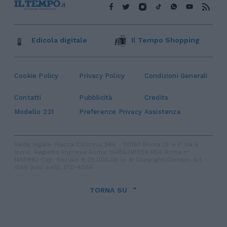
Edicola digitale
Il Tempo Shopping
Cookie Policy
Privacy Policy
Condizioni Generali
Contatti
Pubblicità
Credits
Modello 231
Preferenze Privacy
Assistenza
Sede legale: Piazza Colonna, 366 - 00187 Roma CF e P. Iva e
Iscriz. Registro Imprese Roma: 13486391009 REA Roma n°
1450962 Cap. Sociale € 25.000,00 i.v. © Copyright IlTempo. Srl -
ISSN (sito web): 1721-4084
TORNA SU