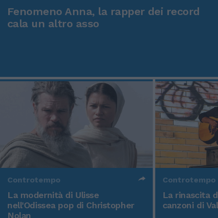
Fenomeno Anna, la rapper dei record
cala un altro asso
Controtempo
Controtempo
La modernità di Ulisse
La rinascita 
nell'Odissea pop di Christopher
canzoni di Va
Nolan