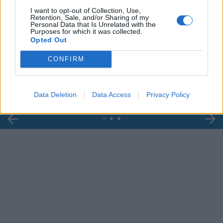
I want to opt-out of Collection, Use,
Retention, Sale, and/or Sharing of my
Personal Data that Is Unrelated with the
Purposes for which it was collected.
00:00
01:16
Opted Out
CONFIRM
Leonardo Maria Del Vecchio dall'ex compagna
in ospedale. Le dichiarazioni ai giornalisti
Data Deletion
Data Access
Privacy Policy