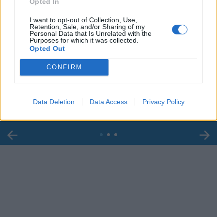
Opted In
I want to opt-out of Collection, Use,
Retention, Sale, and/or Sharing of my
Personal Data that Is Unrelated with the
Purposes for which it was collected.
Opted Out
00:00
01:16
CONFIRM
Leonardo Maria Del Vecchio dall'ex compagna
in ospedale. Le dichiarazioni ai giornalisti
Data Deletion
Data Access
Privacy Policy