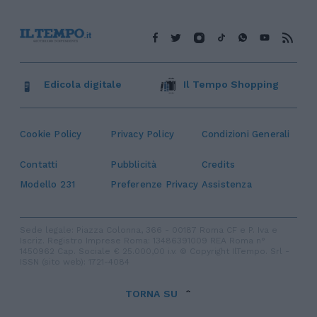
Edicola digitale
Il Tempo Shopping
Cookie Policy
Privacy Policy
Condizioni Generali
Contatti
Pubblicità
Credits
Modello 231
Preferenze Privacy
Assistenza
Sede legale: Piazza Colonna, 366 - 00187 Roma CF e P. Iva e
Iscriz. Registro Imprese Roma: 13486391009 REA Roma n°
1450962 Cap. Sociale € 25.000,00 i.v. © Copyright IlTempo. Srl -
ISSN (sito web): 1721-4084
TORNA SU