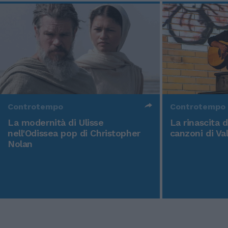
Controtempo
Controtempo
La modernità di Ulisse
La rinascita 
nell'Odissea pop di Christopher
canzoni di Va
Nolan