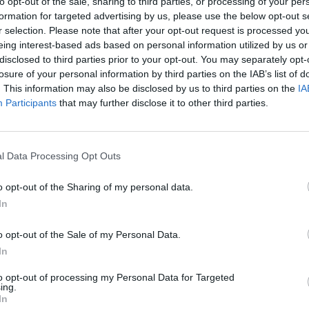
to opt-out of the sale, sharing to third parties, or processing of your per
 «morti di fama». Orbene, l'incontro che
formation for targeted advertising by us, please use the below opt-out s
i ebbe il 30 gennaio in un hotel di
r selection. Please note that after your opt-out request is processed y
apoli) fu organizzato da tale Bartolo,
eing interest-based ads based on personal information utilized by us or
coinvolto in un presunto giro di
disclosed to third parties prior to your opt-out. You may separately opt-
ne e contraffazione di banconote. Costui
losure of your personal information by third parties on the IAB’s list of
ontattato da due uomini di Casal di
. This information may also be disclosed by us to third parties on the
IA
ti alle forze dell'ordine, che volevano
Participants
that may further disclose it to other third parties.
esta serata con la showgirl a un loro
no degli elementi che emergono
ta sul giro di «squillo» nel cui ambito sono
l Data Processing Opt Outs
uate intercettazioni a carico della starlette,
la Bocconi. In un primo momento, gli
o opt-out of the Sharing of my personal data.
ri hanno creduto che l'uomo cui era stato
In
l'incontro con la Tommasi fosse un
quindi hanno compiuto indagini a Casal di
o opt-out of the Sale of my Personal Data.
ificando che non si trattava di un
In
l prezzo della serata si sarebbe aggirato
1.500 euro. Secondo quanto trapelato, Sara
to opt-out of processing my Personal Data for Targeted
ing.
li ultimi mesi sarebbe stata a Napoli
In
que volte per appuntamenti artistici; in