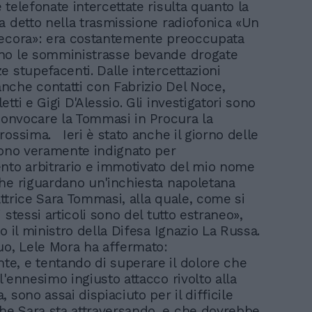
 telefonate intercettate risulta quanto la
a detto nella trasmissione radiofonica «Un
pecora»: era costantemente preoccupata
no le somministrasse bevande drogate
e stupefacenti. Dalle intercettazioni
che contatti con Fabrizio Del Noce,
tti e Gigi D'Alessio. Gli investigatori sono
 convocare la Tommasi in Procura la
rossima. Ieri è stato anche il giorno delle
Sono veramente indignato per
nto arbitrario e immotivato del mio nome
he riguardano un'inchiesta napoletana
'attrice Sara Tommasi, alla quale, come si
 stessi articoli sono del tutto estraneo»,
o il ministro della Difesa Ignazio La Russa.
uo, Lele Mora ha affermato:
, e tentando di superare il dolore che
l'ennesimo ingiusto attacco rivolto alla
 sono assai dispiaciuto per il difficile
e Sara sta attraversando, e che dovrebbe