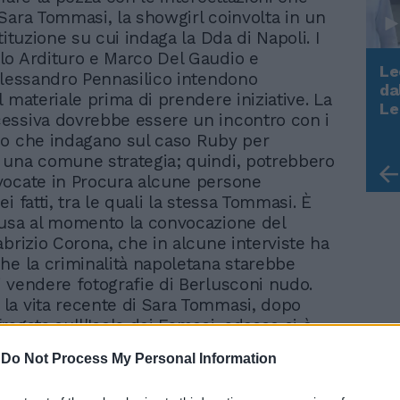
Sara Tommasi, la showgirl coinvolta in un
tituzione su cui indaga la Dda di Napoli. I
o Ardituro e Marco Del Gaudio e
Le
Alessandro Pennasilico intendono
da
 materiale prima di prendere iniziative. La
Rudy Giuliani a Come States?
Le
essiva dovrebbe essere un incontro con i
Trump, Meloni e la strategia
o che indagano sul caso Ruby per
americana
una comune strategia; quindi, potrebbero
ocate in Procura alcune persone
i fatti, tra le quali la stessa Tommasi. È
usa al momento la convocazione del
abrizio Corona, che in alcune interviste ha
he la criminalità napoletana starebbe
 vendere fotografie di Berlusconi nudo.
a vita recente di Sara Tommasi, dopo
ragata sull'Isola dei Famosi, adesso si è
ulle scogliere di Napoli per rinverdire fasti
-
Do Not Process My Personal Information
nte desiderati. Se non a tutti i costi, da
otagonisti del reality show, a suo tempo