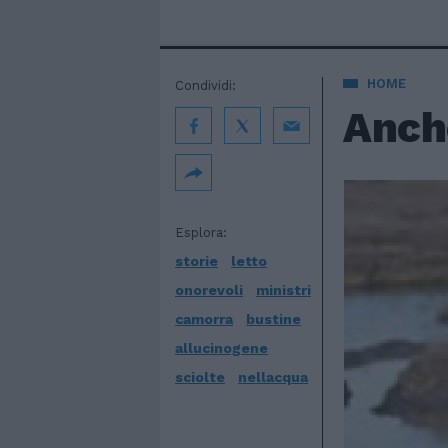
HOME
Condividi:
Anche
Esplora:
storie
letto
onorevoli
ministri
camorra
bustine
allucinogene
sciolte
nellacqua