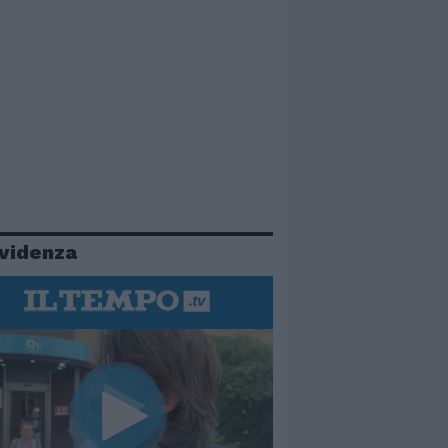
evidenza