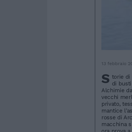
13 febbraio 2
S
torie di
di bust
Alchimie da
vecchi merle
privato, tes
mantice l'as
rosse di Arc
macchina spu
ora prova a 