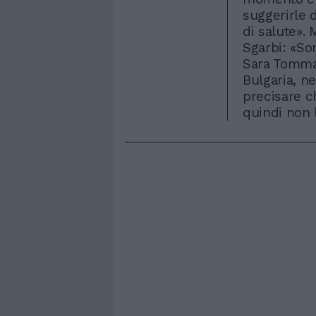
suggerirle d
di salute». 
Sgarbi: «So
Sara Tommas
Bulgaria, ne
precisare c
quindi non 