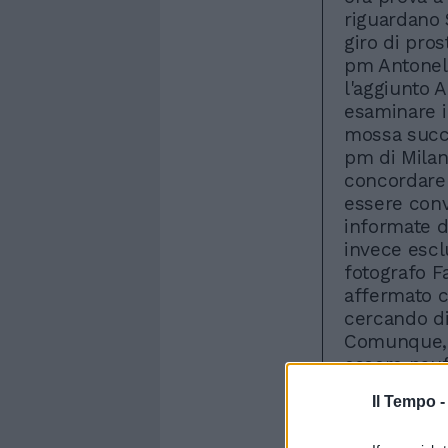
riguardano 
giro di pros
pm Antonell
l'aggiunto 
esaminare il
mossa succ
pm di Milan
concordare 
essere conv
informate de
invece escl
fotografo F
affermato c
cercando di
Comunque, l
essere nauf
incagliata s
Il Tempo 
non esattame
quelli, i pr