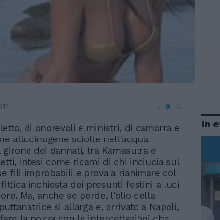
a
a
011
a
In 
 letto, di onorevoli e ministri, di camorra e
ine allucinogene sciolte nell'acqua.
 girone dei dannati, tra Kamasutra e
tti, intesi come ricami di chi inciucia sul
se fili improbabili e prova a rianimare col
fittica inchiesta dei presunti festini a luci
ore. Ma, anche se perde, l'olio della
ttanatrice si allarga e, arrivato a Napoli,
fare la pozza con le intercettazioni che