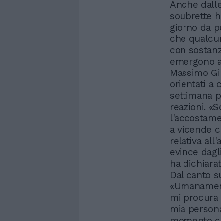
Anche dalle
soubrette h
giorno da 
che qualcu
con sostanz
emergono an
Massimo Gile
orientati a
settimana p
reazioni. «
l'accostame
a vicende c
relativa all
evince dagli
ha dichiarat
Dal canto s
«Umanamente
mi procura 
mia persona,
momento ch