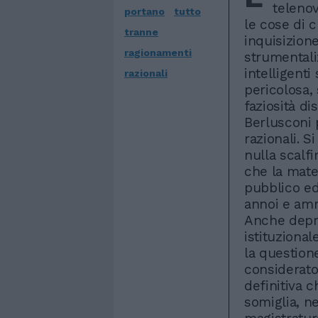
telenov
portano
tutto
le cose di c
tranne
inquisizion
ragionamenti
strumentali
intelligenti
razionali
pericolosa, 
faziosità di
Berlusconi 
razionali. S
nulla scalfi
che la mater
pubblico ed 
annoi e ammo
Anche depri
istituzional
la question
considerato
definitiva 
somiglia, n