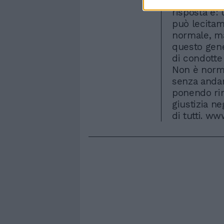
chi stabilis
risposta è:
può lecitam
normale, ma
questo gene
di condotte 
Non è norma
senza andar
ponendo rim
giustizia ne
di tutti. ww