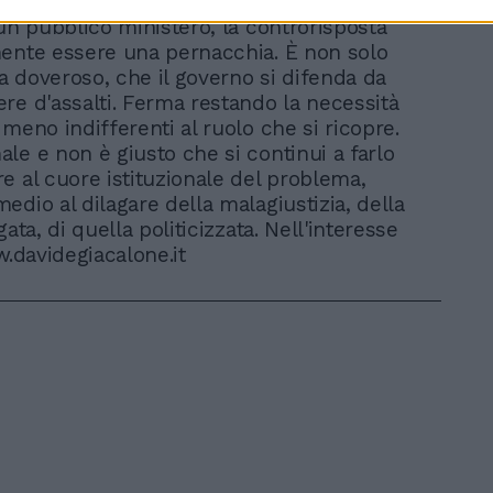
ce cosa siano il giusto e il vero? Se la
 un pubblico ministero, la controrisposta
ente essere una pernacchia. È non solo
 doveroso, che il governo si difenda da
re d'assalti. Ferma restando la necessità
meno indifferenti al ruolo che si ricopre.
le e non è giusto che si continui a farlo
e al cuore istituzionale del problema,
edio al dilagare della malagiustizia, della
gata, di quella politicizzata. Nell'interesse
w.davidegiacalone.it