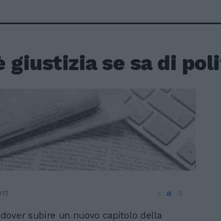
 giustizia se sa di pol
a
a
011
a
 dover subire un nuovo capitolo della