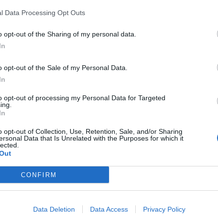
una classe politica fu cancellata senza
l Data Processing Opt Outs
ai perso le elezioni. Se non si torna a
 onestamente descrivere quegli eventi,
o opt-out of the Sharing of my personal data.
nua nella contrapposta finzione del
In
 infondate tutte le accuse o cospiratori
ori, si resterà ad annaspare in una pozza
o opt-out of the Sale of my Personal Data.
e l'Italia ha disperso e continua a
In
molte energie. La condotta privata di un
può, e per certi aspetti deve, essere
to opt-out of processing my Personal Data for Targeted
ing.
pubblica discussione. Ma la pretesa che sia
In
diziario a utilizzare quel tema per
 ribaltare i giudizi elettorali è fuori da
o opt-out of Collection, Use, Retention, Sale, and/or Sharing
ersonal Data that Is Unrelated with the Purposes for which it
del diritto. Se una tale demolizione
lected.
ento continua a esistere è perché l'Italia
Out
 essere inzuppata di cultura
tica, quella, per intenderci, secondo cui
CONFIRM
 e il «vero» devono sempre trionfare, anche
olontà della maggioranza. Dottrina
liberticida, perché trascura un dettaglio:
Data Deletion
Data Access
Privacy Policy