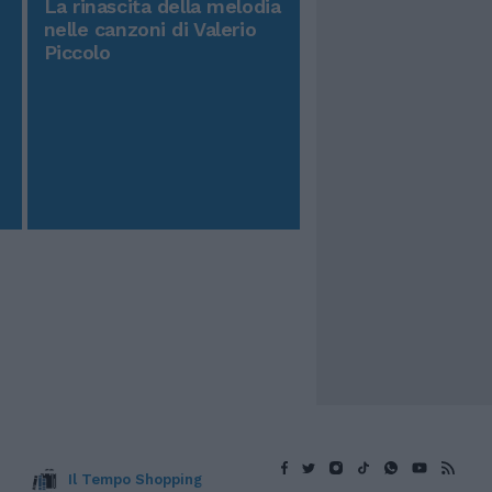
La rinascita della melodia
nelle canzoni di Valerio
Piccolo
Il Tempo Shopping