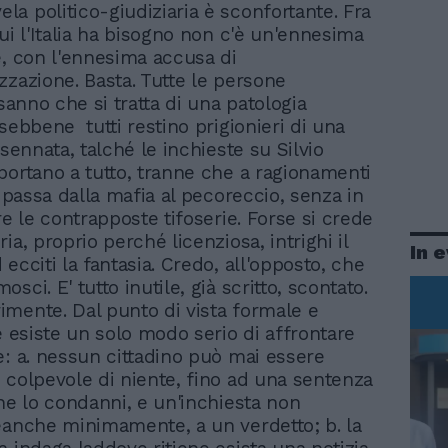
ela politico-giudiziaria è sconfortante. Fra
ui l'Italia ha bisogno non c'è un'ennesima
e, con l'ennesima accusa di
zzazione. Basta. Tutte le persone
 sanno che si tratta di una patologia
sebbene tutti restino prigionieri di una
ssennata, talché le inchieste su Silvio
portano a tutto, tranne che a ragionamenti
i passa dalla mafia al pecoreccio, senza in
re le contrapposte tifoserie. Forse si crede
ia, proprio perché licenziosa, intrighi il
In 
ecciti la fantasia. Credo, all'opposto, che
sci. E' tutto inutile, già scritto, scontato.
mente. Dal punto di vista formale e
e esiste un solo modo serio di affrontare
e: a. nessun cittadino può mai essere
 colpevole di niente, fino ad una sentenza
che lo condanni, e un'inchiesta non
eanche minimamente, a un verdetto; b. la