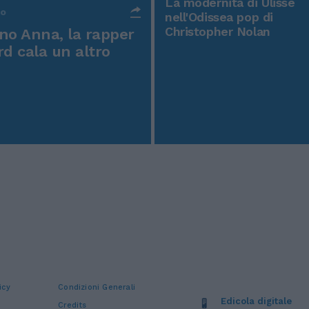
La modernità di Ulisse
po
nell'Odissea pop di
Christopher Nolan
o Anna, la rapper
rd cala un altro
icy
Condizioni Generali
Edicola digitale
Credits