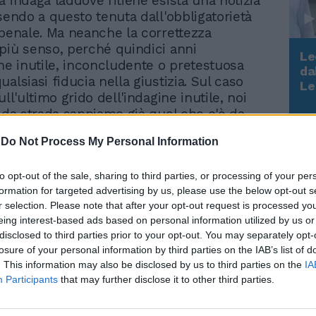
a indaga laddove ritiene esista una notizia
ssendo a questo tenuta dall'obbligatorietà
 penale. Ma neanche la correttezza
più senso, perché quindici anni
Le
one inutile, inconcludente o pretestuosa
da
alsiasi fiducia nella giustizia. Sul caso
Rudy Giuliani a Come States?
Le
Trump, Meloni e la strategia
ull'ultimo grido dell'indagine inutile, noi
americana
i da strada sappiamo già quel che c'è da
un presidente del Consiglio non può
-
Do Not Process My Personal Information
una condotta così priva di rispetto per il
una magistratura seria non spreca tempo e
to opt-out of the sale, sharing to third parties, or processing of your per
indagare debolezze privatissime, che solo
formation for targeted advertising by us, please use the below opt-out s
uisitorio può considerare reato. Il resto
r selection. Please note that after your opt-out request is processed y
ettimane e mesi di masochismo nazionale.
eing interest-based ads based on personal information utilized by us or
che si scateneranno nuove polemiche,
disclosed to third parties prior to your opt-out. You may separately opt-
negare le due evidenze che abbiamo
losure of your personal information by third parties on the IAB’s list of
unto. Ma se si solleva la testa dal caos e
. This information may also be disclosed by us to third parties on the
IA
 non può non essere evidente che la
Participants
that may further disclose it to other third parties.
problema sta nel biennio 1992-1994,
one delle procure si sostituì alla volontà