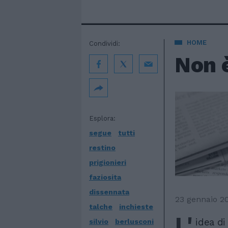
HOME
Condividi:
Non è
Esplora:
segue
tutti
restino
prigionieri
faziosita
dissennata
23 gennaio 2
talche
inchieste
L'
idea di
silvio
berlusconi