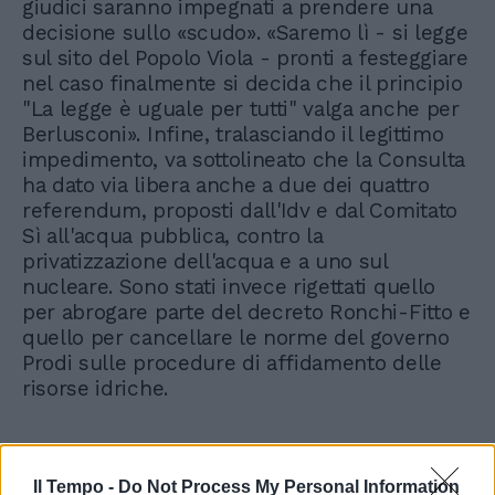
giudici saranno impegnati a prendere una
decisione sullo «scudo». «Saremo lì - si legge
sul sito del Popolo Viola - pronti a festeggiare
nel caso finalmente si decida che il principio
"La legge è uguale per tutti" valga anche per
Berlusconi». Infine, tralasciando il legittimo
impedimento, va sottolineato che la Consulta
ha dato via libera anche a due dei quattro
referendum, proposti dall'Idv e dal Comitato
Sì all'acqua pubblica, contro la
privatizzazione dell'acqua e a uno sul
nucleare. Sono stati invece rigettati quello
per abrogare parte del decreto Ronchi-Fitto e
quello per cancellare le norme del governo
Prodi sulle procedure di affidamento delle
risorse idriche.
Il Tempo -
Do Not Process My Personal Information