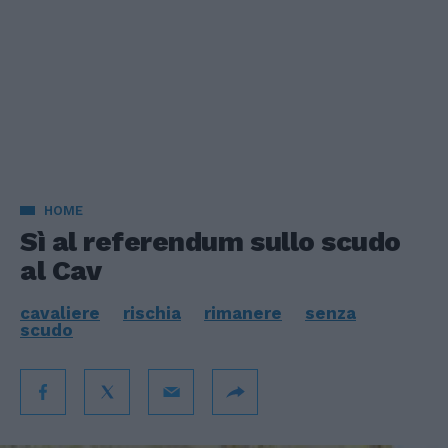
HOME
Sì al referendum sullo scudo
al Cav
cavaliere
rischia
rimanere
senza
scudo