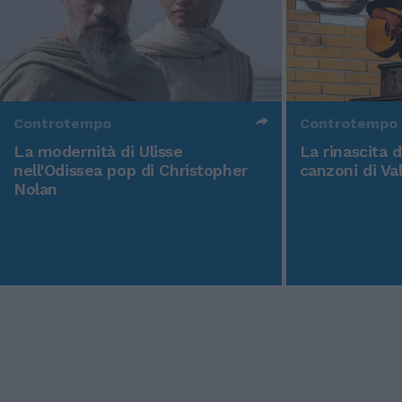
Controtempo
Controtempo
La modernità di Ulisse
La rinascita 
nell'Odissea pop di Christopher
canzoni di Va
Nolan