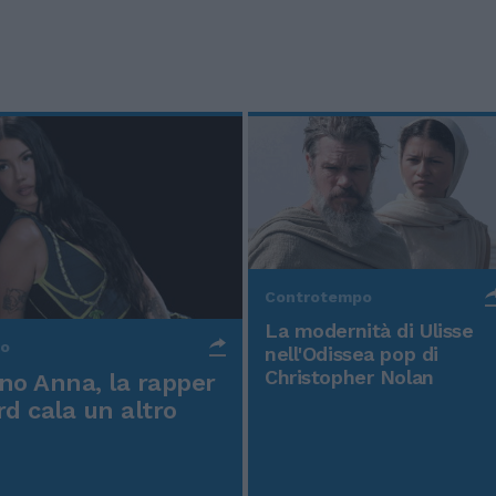
Controtempo
La modernità di Ulisse
po
nell'Odissea pop di
Christopher Nolan
o Anna, la rapper
rd cala un altro