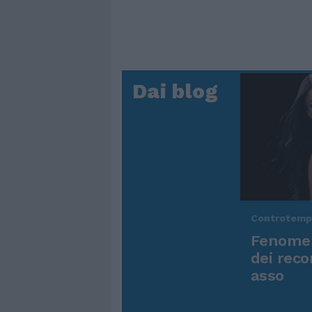
Dai blog
Controtem
Fenomen
dei reco
asso