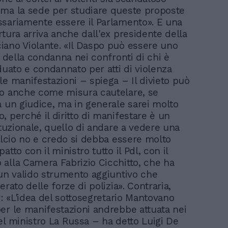
ma la sede per studiare queste proposte
sariamente essere il Parlamento». E una
rtura arriva anche dall'ex presidente della
ano Violante. «Il Daspo può essere uno
i della condanna nei confronti di chi è
duato e condannato per atti di violenza
le manifestazioni – spiega – Il divieto può
o anche come misura cautelare, se
a un giudice, ma in generale sarei molto
, perché il diritto di manifestare è un
ituzionale, quello di andare a vedere una
calcio no e credo si debba essere molto
atto con il ministro tutto il Pdl, con il
alla Camera Fabrizio Cicchitto, che ha
«un valido strumento aggiuntivo che
erato delle forze di polizia». Contraria,
v: «L'idea del sottosegretario Mantovano
er le manifestazioni andrebbe attuata nei
el ministro La Russa – ha detto Luigi De