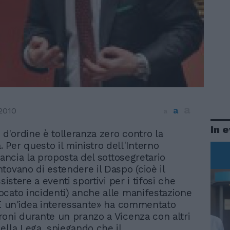
a
a
2010
a
In 
 d'ordine è tolleranza zero contro la
. Per questo il ministro dell'Interno
lancia la proposta del sottosegretario
tovano di estendere il Daspo (cioè il
ssistere a eventi sportivi per i tifosi che
cato incidenti) anche alle manifestazione
«È un'idea interessante» ha commentato
oni durante un pranzo a Vicenza con altri
ella Lega, spiegando che il