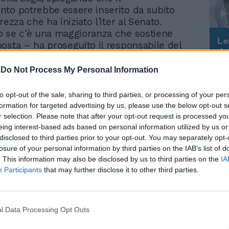
to potrebbe essere inserito da subito
rezza che ha iniziato l'iter al Senato.
 se c'è una maggioranza che sostiene
Le
osta – ha proseguito il responsabile del
da
Il Daspo sta funzionando molto bene
Rudy Giuliani a Come States?
Le
stadi e per questo riteniamo che questo
Trump, Meloni e la strategia
-
Do Not Process My Personal Information
 esportabile». Tornando sugli scontri di
americana
rso in centro a Roma, Maroni ha ripetuto
to opt-out of the sale, sharing to third parties, or processing of your per
olta tutta la sua contrarietà verso la
formation for targeted advertising by us, please use the below opt-out s
i giudici di rimettere in libertà i ragazzi
r selection. Please note that after your opt-out request is processed y
ati fermati per gli incidenti. «La
eing interest-based ads based on personal information utilized by us or
disclosed to third parties prior to your opt-out. You may separately opt-
ne è stata un errore, anche perché c'è un
losure of your personal information by third parties on the IAB’s list of
reiterazione del reato – ha spiegato – Non
. This information may also be disclosed by us to third parties on the
IA
 polemica, è un'opinione e non una critica
Participants
that may further disclose it to other third parties.
ti della decisione dei magistrati». Ma per
 manifestazioni degli studenti ci saranno
stringenti. «Adesso - ha detto - vigileremo
in vista della protesta di mercoledì. Visto
l Data Processing Opt Outs
uccesso a Roma, la macchina sarà