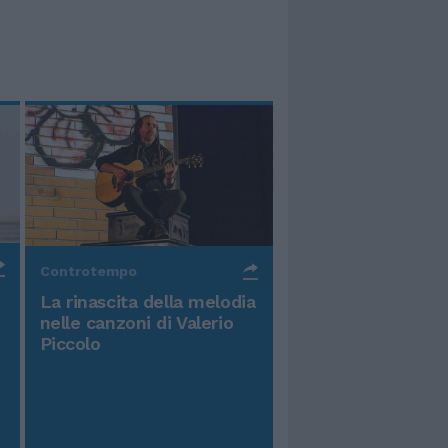
Controtempo
La rinascita della melodia
nelle canzoni di Valerio
Piccolo