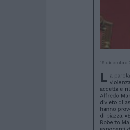
19 dicembre 
L
a parola
violenza
accetta e ri
Alfredo Man
divieto di a
hanno provo
di piazza. 
Roberto Mar
esponenti d