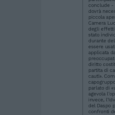
conclude - 
dovrà neces
piccola ape
Camera Luci
degli effett
stato indivi
durante del
essere usat
applicata d
preoccupato
diritto cost
partita di 
cauti». Comp
capogruppo 
parlato di 
agevola l'op
invece, l'Id
del Daspo p
confronti d