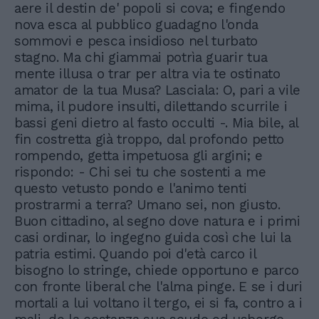
aere il destin de' popoli si cova; e fingendo
nova esca al pubblico guadagno l'onda
sommovi e pesca insidioso nel turbato
stagno. Ma chi giammai potrìa guarir tua
mente illusa o trar per altra via te ostinato
amator de la tua Musa? Lasciala: O, pari a vile
mima, il pudore insulti, dilettando scurrile i
bassi geni dietro al fasto occulti -. Mia bile, al
fin costretta già troppo, dal profondo petto
rompendo, getta impetuosa gli argini; e
rispondo: - Chi sei tu che sostenti a me
questo vetusto pondo e l'animo tenti
prostrarmi a terra? Umano sei, non giusto.
Buon cittadino, al segno dove natura e i primi
casi ordinar, lo ingegno guida così che lui la
patria estimi. Quando poi d'età carco il
bisogno lo stringe, chiede opportuno e parco
con fronte liberal che l'alma pinge. E se i duri
mortali a lui voltano il tergo, ei si fa, contro a i