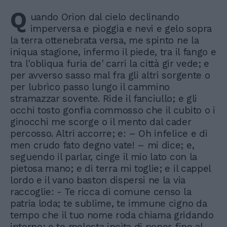
Q
uando Orion dal cielo declinando
imperversa e pioggia e nevi e gelo sopra
la terra ottenebrata versa, me spinto ne la
iniqua stagione, infermo il piede, tra il fango e
tra l'obliqua furia de' carri la città gir vede; e
per avverso sasso mal fra gli altri sorgente o
per lubrìco passo lungo il cammino
stramazzar sovente. Ride il fanciullo; e gli
occhi tosto gonfia commosso che il cubito o i
ginocchi me scorge o il mento dal cader
percosso. Altri accorre; e: – Oh infelice e di
men crudo fato degno vate! – mi dice; e,
seguendo il parlar, cinge il mio lato con la
pietosa mano; e di terra mi toglie; e il cappel
lordo e il vano baston dispersi ne la via
raccoglie: - Te ricca di comune censo la
patria loda; te sublime, te immune cigno da
tempo che il tuo nome roda chiama gridando
intorno; e te molesta incìta di poner fine al