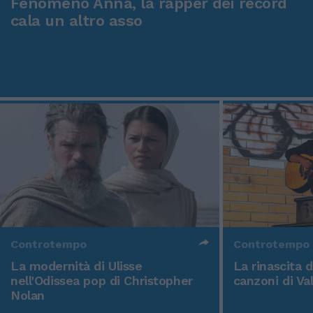
Fenomeno Anna, la rapper dei record
cala un altro asso
Controtempo
Controtempo
La modernità di Ulisse
La rinascita 
nell'Odissea pop di Christopher
canzoni di Va
Nolan