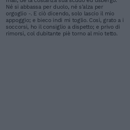
mali, de la costanza sua scudo ed usbergo.
Né si abbassa per duolo, né s'alza per
orgoglio -. E ciò dicendo, solo lascio il mio
appoggio; e bieco indi mi toglio. Così, grato a i
soccorsi, ho il consiglio a dispetto; e privo di
rimorsi, col dubitante piè torno al mio tetto.