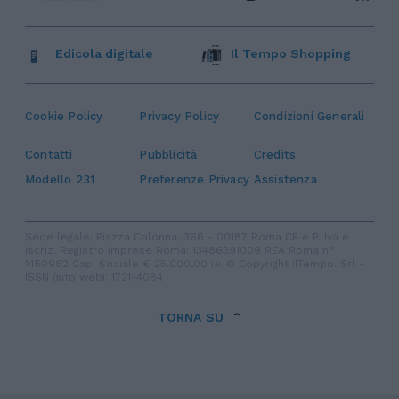
Edicola digitale
Il Tempo Shopping
Cookie Policy
Privacy Policy
Condizioni Generali
Contatti
Pubblicità
Credits
Modello 231
Preferenze Privacy
Assistenza
Sede legale: Piazza Colonna, 366 - 00187 Roma CF e P. Iva e
Iscriz. Registro Imprese Roma: 13486391009 REA Roma n°
1450962 Cap. Sociale € 25.000,00 i.v. © Copyright IlTempo. Srl -
ISSN (sito web): 1721-4084
TORNA SU