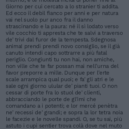
Giorno per cui cercato a lo stranier ti addita.
Ed ecco il debil fianco per anni e per natura
vai nel suolo pur anco fra il danno
strascinando e la paura: né il sì lodato verso
vile cocchio ti appresta che te salvi a traverso
de' trivi dal furor de la tempesta. Sdegnosa
anima! prendi prendi novo consiglio, se il già
canuto intendi capo sottrarre a più fatal
periglio. Congiunti tu non hai, non amiche,
non ville che te far possan mai nell'urna del
favor preporre a mille. Dunque per l'erte
scale arrampica qual puoi; e fa' gli atri e le
sale ogni giorno ulular de' pianti tuoi. O non
cessar di porte fra lo stuol de' clienti,
abbracciando le porte de gl'imi che
comandano a i potenti; e lor mercé penètra
ne' recessi de' grandi; e sopra la lor tetra noia
le facezie e le novelle spandi. O, se tu sai, più
astuto i cupi sentier trova colà dove nel muto