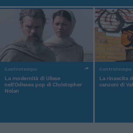
Controtempo
Controtempo
La modernità di Ulisse
La rinascita 
nell'Odissea pop di Christopher
canzoni di Va
Nolan