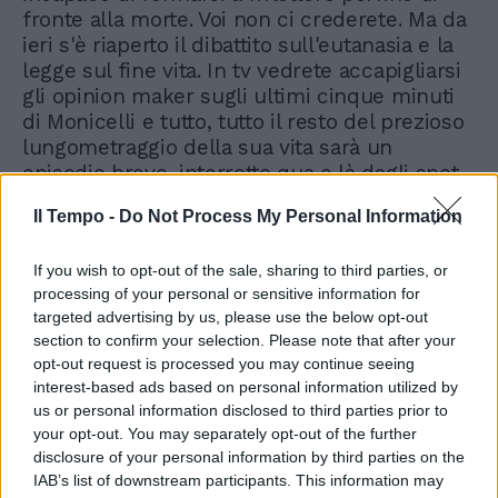
fronte alla morte. Voi non ci crederete. Ma da
ieri s'è riaperto il dibattito sull'eutanasia e la
legge sul fine vita. In tv vedrete accapigliarsi
gli opinion maker sugli ultimi cinque minuti
di Monicelli e tutto, tutto il resto del prezioso
lungometraggio della sua vita sarà un
episodio breve, interrotto qua e là dagli spot
pubblicitari e dallo zapping frenetico tra
Il Tempo -
Do Not Process My Personal Information
digitale terrestre, satellite, una partita di
calcio e un reality show. Vedrete, cari lettori
If you wish to opt-out of the sale, sharing to third parties, or
de Il Tempo, la destra dire che «la vita non ci
processing of your personal or sensitive information for
appartiene» e la sinistra sfoderare la spada
targeted advertising by us, please use the below opt-out
del «bisogna staccare la spina». Ah, quale
section to confirm your selection. Please note that after your
poetica rappresentazione del nostro Essere,
opt-out request is processed you may continue seeing
quale meravigliosa interpretazione del nostro
interest-based ads based on personal information utilized by
passaggio sulla terra. Penso che questo sia lo
us or personal information disclosed to third parties prior to
sfregio più grande per un uomo come
your opt-out. You may separately opt-out of the further
Monicelli. Tutto il resto della sua vita
disclosure of your personal information by third parties on the
compresso, miniaturizzato, espulso in un
IAB’s list of downstream participants. This information may