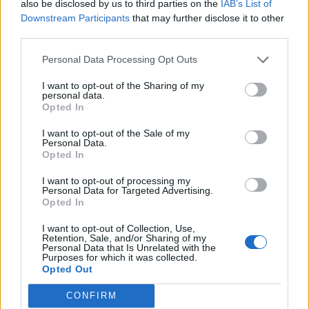
boato da stadio per il suo volo e atterraggio
also be disclosed by us to third parties on the
IAB’s List of
Downstream Participants
that may further disclose it to other
sulla pietra dura. Niente poesia. Arida prosa.
third parties.
Non è quello il suo capolavoro, non è quello il
suo magistero, non è quella la cifra della sua
Personal Data Processing Opt Outs
storia. Restano i film, le parole, il racconto
dell'italiano capace di grandi e piccole cose, il
I want to opt-out of the Sharing of my
personal data.
romanzo di un popolo sempre schiacciato tra
Opted In
miseria e nobiltà. Il Palazzo sulla vita di
Monicelli ha fatto scorrere i titoli di coda e
I want to opt-out of the Sale of my
Personal Data.
proietttato uno Spot di Pubblicità Progresso.
Opted In
Clap clap clap. Risparmiateci il bis.
I want to opt-out of processing my
Personal Data for Targeted Advertising.
Opted In
I want to opt-out of Collection, Use,
Retention, Sale, and/or Sharing of my
Personal Data that Is Unrelated with the
Purposes for which it was collected.
Opted Out
CONFIRM