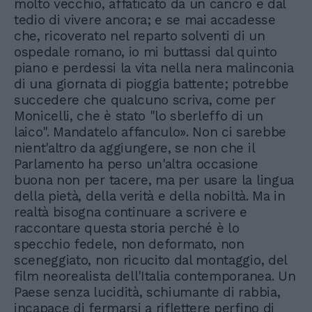
molto vecchio, affaticato da un cancro e dal
tedio di vivere ancora; e se mai accadesse
che, ricoverato nel reparto solventi di un
ospedale romano, io mi buttassi dal quinto
piano e perdessi la vita nella nera malinconia
di una giornata di pioggia battente; potrebbe
succedere che qualcuno scriva, come per
Monicelli, che è stato "lo sberleffo di un
laico". Mandatelo affanculo». Non ci sarebbe
nient'altro da aggiungere, se non che il
Parlamento ha perso un'altra occasione
buona non per tacere, ma per usare la lingua
della pietà, della verità e della nobiltà. Ma in
realtà bisogna continuare a scrivere e
raccontare questa storia perché è lo
specchio fedele, non deformato, non
sceneggiato, non ricucito dal montaggio, del
film neorealista dell'Italia contemporanea. Un
Paese senza lucidità, schiumante di rabbia,
incapace di fermarsi a riflettere perfino di