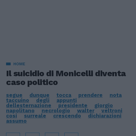
HOME
Il suicidio di Monicelli diventa
caso politico
segue
dunque
tocca
prendere
nota
taccuino
degli
appunti
dellesternazione
presidente
giorgio
napolitano
necrologio
walter
veltroni
cosi
surreale
crescendo
dichiarazioni
assumo