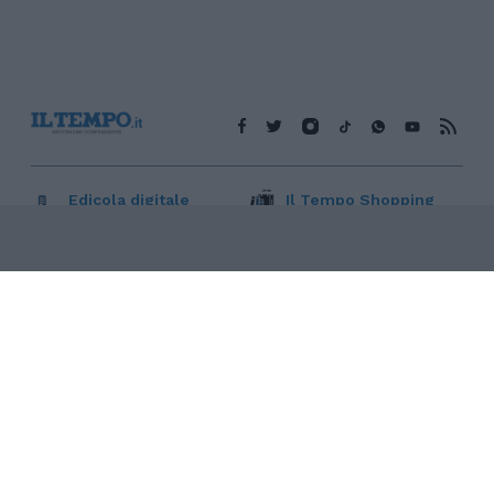
Edicola digitale
Il Tempo Shopping
Cookie Policy
Privacy Policy
Condizioni Generali
Contatti
Pubblicità
Credits
Modello 231
Preferenze Privacy
Assistenza
Sede legale: Piazza Colonna, 366 - 00187 Roma CF e P. Iva e
Iscriz. Registro Imprese Roma: 13486391009 REA Roma n°
1450962 Cap. Sociale € 25.000,00 i.v. © Copyright IlTempo. Srl -
ISSN (sito web): 1721-4084