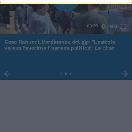
00:00
00:29
Caso Ranucci, l'ordinanza del gip: "Lavitola
voleva favorirne l'ascesa politica". Le chat