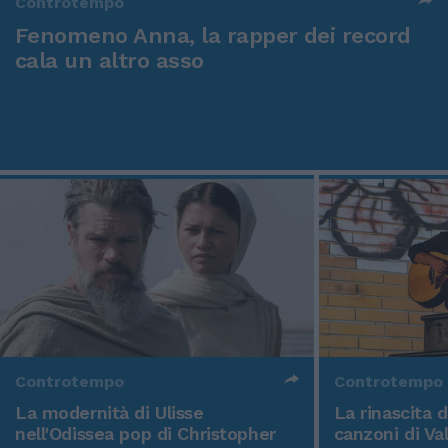
Controtempo
Fenomeno Anna, la rapper dei record
cala un altro asso
Controtempo
Controtempo
La modernità di Ulisse
La rinascita 
nell'Odissea pop di Christopher
canzoni di Va