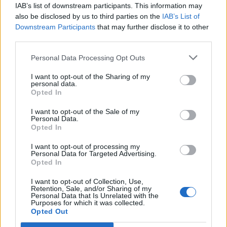
IAB’s list of downstream participants. This information may
beccarsi dai giudici di Milano una condanna
also be disclosed by us to third parties on the
IAB’s List of
per il processo Mills con la pena accessoria
Downstream Participants
that may further disclose it to other
dell'interdizione dai pubblici uffici. La
third parties.
sentenza sarà esecutiva solo con la
pronuncia della Cassazione, ma a quel punto
Personal Data Processing Opt Outs
la giustizia correrà al galappo e nell'autunno
I want to opt-out of the Sharing of my
2011 avremo il botto dei botti. Nei mesi
personal data.
precedenti, la sentenzona sul Cav alimenterà
Opted In
l'incendio neroniano della campagna
I want to opt-out of the Sale of my
elettorale, condizionerà il futuro governo e
Personal Data.
ogni ipotesi di riforma condivisa. Tra un mese
Opted In
avremo chiaro come sarà il campo di battaglia
I want to opt-out of processing my
dell'anno prossimo. Roba da fuoco
Personal Data for Targeted Advertising.
d'artiglieria pesante e cavalleria corazzata.
Opted In
Messa così, la situazione suggerisce una sola
I want to opt-out of Collection, Use,
conclusione per gli italiani: si salvi chi può.
Retention, Sale, and/or Sharing of my
Personal Data that Is Unrelated with the
Purposes for which it was collected.
Opted Out