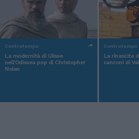
Controtempo
Controtempo
La modernità di Ulisse
La rinascita 
nell'Odissea pop di Christopher
canzoni di Va
Nolan