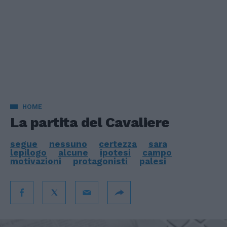
HOME
La partita del Cavaliere
segue
nessuno
certezza
sara
lepilogo
alcune
ipotesi
campo
motivazioni
protagonisti
palesi