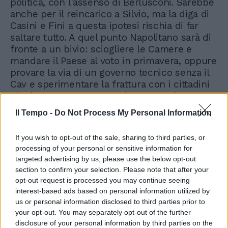
politica, con l'assenso di Berlusconi. Sarebbe
anche per il reincarico a Silvio, ma la diga di
Casini e Fini a questa ipotesi rischia di far
saltare tutto. A quel punto Napolitano sarà di
fronte a un bivio: sciogliere le Camere e
mandare il Paese al voto in primavera, oppure
provare la via di un governo tecnico senza il
Cav e sperimentare la frattura con i cittadini
che hanno votato centrodestra. Sa che
questo è un pericolo, una ferita sul corpo
Il Tempo -
Do Not Process My Personal Information
elettorale. Vuole evitarlo, ma alla fine
qualsiasi cosa decida scontenterà qualcuno.
If you wish to opt-out of the sale, sharing to third parties, or
Non gli basterà guardare solo alla
processing of your personal or sensitive information for
Costituzione formale. In ballo c'è l'unità del
targeted advertising by us, please use the below opt-out
Paese. La magistratura. Da sedici anni è il
section to confirm your selection. Please note that after your
dodicesimo uomo in campo contro
opt-out request is processed you may continue seeing
Berlusconi. Il 14 dicembre la Corte
interest-based ads based on personal information utilized by
Costituzionale boccerà il legittimo
us or personal information disclosed to third parties prior to
impedimento (questo è il tam tam di Palazzo)
your opt-out. You may separately opt-out of the further
disclosure of your personal information by third parties on the
e la prospettiva del Cavaliere è quella di