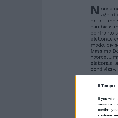
N
onse ne
agenda
detto Umbe
cambiassim
confronto s
elettorale 
modo, diviso
Massimo Don
«porcellum»
elettorale 
condivisa».
Il Tempo 
If you wish 
sensitive in
confirm you
continue se