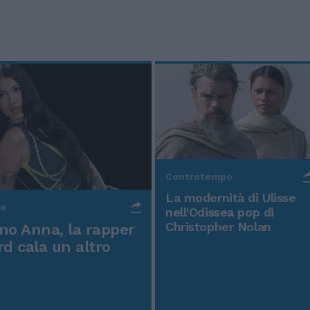
Controtempo
La modernità di Ulisse
po
nell'Odissea pop di
Christopher Nolan
o Anna, la rapper
rd cala un altro