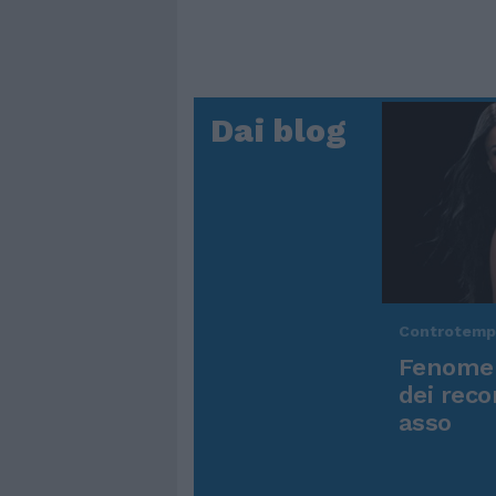
Dai blog
Controtem
Fenomen
dei reco
asso