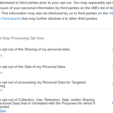
disclosed to third parties prior to your opt-out. You may separately opt-
losure of your personal information by third parties on the IAB’s list of
. This information may also be disclosed by us to third parties on the
IA
Participants
that may further disclose it to other third parties.
Le
da
l Data Processing Opt Outs
Rudy Giuliani a Come States?
Le
Trump, Meloni e la strategia
o opt-out of the Sharing of my personal data.
americana
In
o opt-out of the Sale of my Personal Data.
In
to opt-out of processing my Personal Data for Targeted
ing.
In
o opt-out of Collection, Use, Retention, Sale, and/or Sharing
ersonal Data that Is Unrelated with the Purposes for which it
lected.
Out