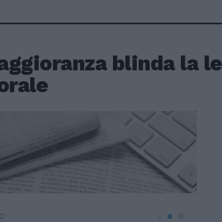
ggioranza blinda la l
orale
a
a
0
a