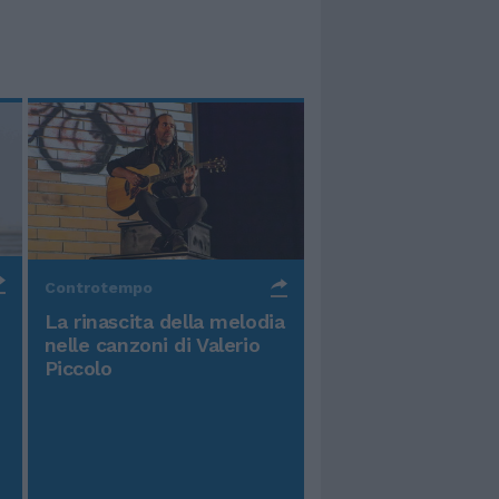
Controtempo
La rinascita della melodia
nelle canzoni di Valerio
Piccolo