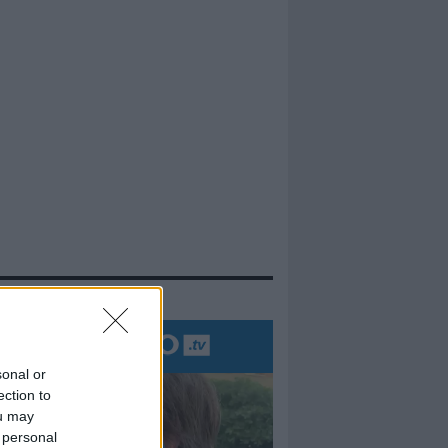
evidenza
sonal or
ection to
ou may
 personal