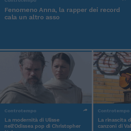
Controtempo
Fenomeno Anna, la rapper dei record
cala un altro asso
Controtempo
Controtempo
La modernità di Ulisse
La rinascita 
nell'Odissea pop di Christopher
canzoni di Va