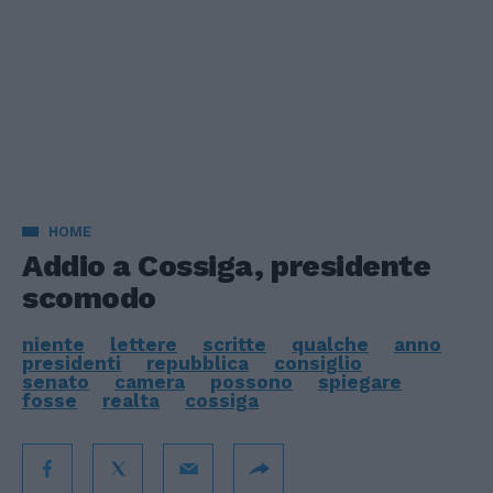
HOME
Addio a Cossiga, presidente
scomodo
niente
lettere
scritte
qualche
anno
presidenti
repubblica
consiglio
senato
camera
possono
spiegare
fosse
realta
cossiga