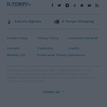
Edicola digitale
Il Tempo Shopping
Cookie Policy
Privacy Policy
Condizioni Generali
Contatti
Pubblicità
Credits
Modello 231
Preferenze Privacy
Assistenza
Sede legale: Piazza Colonna, 366 - 00187 Roma CF e P. Iva e
Iscriz. Registro Imprese Roma: 13486391009 REA Roma n°
1450962 Cap. Sociale € 25.000,00 i.v. © Copyright IlTempo. Srl -
ISSN (sito web): 1721-4084
TORNA SU