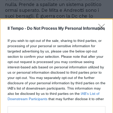
nulla. Prende a spallate un sistema politico
ormai superato. De Mita e Andreotti sono i
suoi bersagli. È guerra con la Dc che lo
considera un po' folle e un po' traditore. Ma è
convinto che sia arrivato il momento di
Il Tempo -
Do Not Process My Personal Information
trasformare il Paese. Nella sua polemica tira
in ballo tutti: partiti e magistratura, il
If you wish to opt-out of the sale, sharing to third parties, or
Parlamento e il ruolo del presidente della
processing of your personal or sensitive information for
Repubblica. Piccona un sistema che sarà
targeted advertising by us, please use the below opt-out
travolto da Tangentopoli. Polemiche sono
section to confirm your selection. Please note that after your
anche le dimissioni, nell'aprile del 1992, due
opt-out request is processed you may continue seeing
interest-based ads based on personal information utilized by
mesi prima della scadenza del mandato. Ma
us or personal information disclosed to third parties prior to
la fine di quel sistema è ormai dietro l'angolo.
your opt-out. You may separately opt-out of the further
Il colpo finale lo daranno le inchieste di
disclosure of your personal information by third parties on the
Tangentopoli. E Cossiga non resta silenzioso,
IAB’s list of downstream participants. This information may
segue la nascita della cosiddetta seconda
also be disclosed by us to third parties on the
IAB’s List of
Repubblica. E diventa anche tessitore. È
Downstream Participants
that may further disclose it to other
determinante quando cade il governo Prodi
third parties.
per garantire la fiducia a D'Alema. Il primo ex