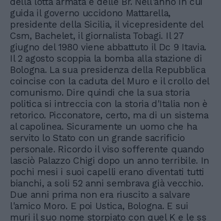
della lotta armata e delle Br. Nell'anno in cui
guida il governo uccidono Mattarella,
presidente della Sicilia, il vicepresidente del
Csm, Bachelet, il giornalista Tobagi. Il 27
giugno del 1980 viene abbattuto il Dc 9 Itavia.
Il 2 agosto scoppia la bomba alla stazione di
Bologna. La sua presidenza della Repubblica
coincise con la caduta del Muro e il crollo del
comunismo. Dire quindi che la sua storia
politica si intreccia con la storia d'Italia non è
retorico. Picconatore, certo, ma di un sistema
al capolinea. Sicuramente un uomo che ha
servito lo Stato con un grande sacrificio
personale. Ricordo il viso sofferente quando
lasciò Palazzo Chigi dopo un anno terribile. In
pochi mesi i suoi capelli erano diventati tutti
bianchi, a soli 52 anni sembrava già vecchio.
Due anni prima non era riuscito a salvare
l'amico Moro. E poi Ustica, Bologna. E sui
muri il suo nome storpiato con quel K e le ss