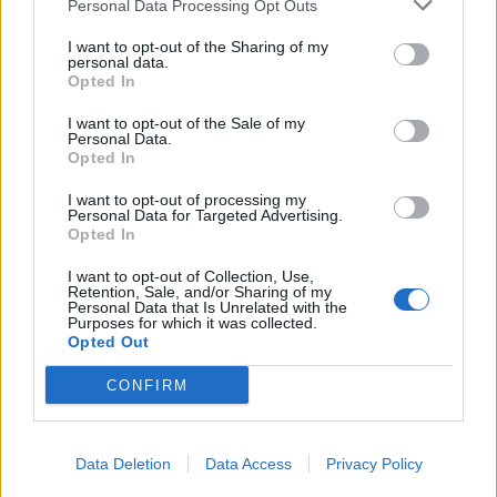
comunista alla guida del governo. Ma
Personal Data Processing Opt Outs
protagonista è rimasto ancora con i suoi voti
I want to opt-out of the Sharing of my
di fiducia mai scontati e con articoli e
personal data.
interviste polemiche. E forse ora possiamo
Opted In
ben dire che della sua saggia follia avremmo
I want to opt-out of the Sale of my
ancora bisogno. Un uomo scomodo per tutti,
Personal Data.
perchè libero.
Opted In
I want to opt-out of processing my
Personal Data for Targeted Advertising.
Opted In
I want to opt-out of Collection, Use,
Retention, Sale, and/or Sharing of my
Personal Data that Is Unrelated with the
Purposes for which it was collected.
Opted Out
CONFIRM
Data Deletion
Data Access
Privacy Policy