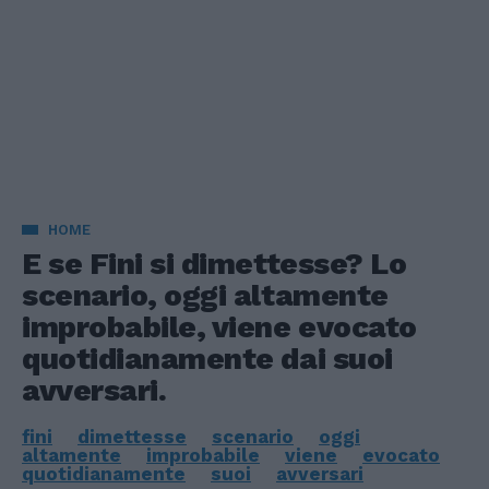
HOME
E se Fini si dimettesse? Lo
scenario, oggi altamente
improbabile, viene evocato
quotidianamente dai suoi
avversari.
fini
dimettesse
scenario
oggi
altamente
improbabile
viene
evocato
quotidianamente
suoi
avversari