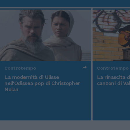
Controtempo
Controtempo
La modernità di Ulisse
La rinascita 
nell'Odissea pop di Christopher
canzoni di Va
Nolan