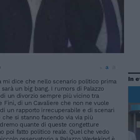
a
a
0
a
In 
 mi dice che nello scenario politico prima
i sarà un big bang. I rumors di Palazzo
di un divorzio sempre più vicino tra
e Fini, di un Cavaliere che non ne vuole
 di un rapporto irrecuperabile e di scenari
e che si stanno facendo via via più
edremo quante di queste congetture
o poi fatto politico reale. Quel che vedo
 piccolo osservatorio a Palazzo Wedekind è