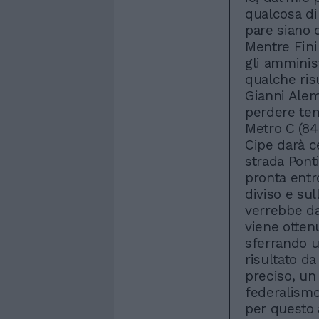
qualcosa di
pare siano d
Mentre Fini
gli amminist
qualche risu
Gianni Ale
perdere temp
Metro C (84 
Cipe darà c
strada Pont
pronta entro
diviso e sul
verrebbe da
viene otten
sferrando u
risultato d
preciso, un 
federalismo 
per questo a