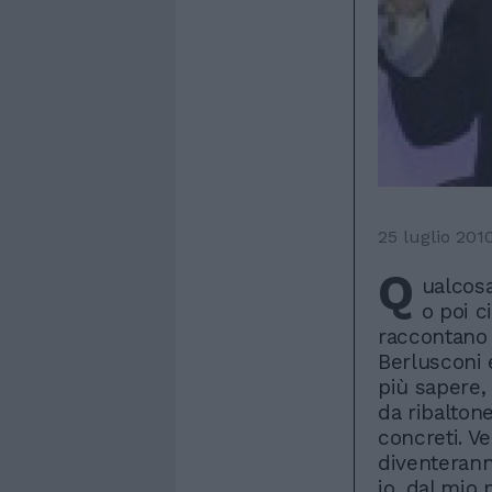
25 luglio 201
Q
ualcosa
o poi c
raccontano 
Berlusconi 
più sapere,
da ribalton
concreti. V
diventerann
io, dal mio