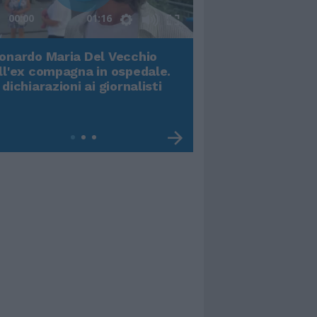
00:00
01:16
onardo Maria Del Vecchio
Terremoto, viene g
ll'ex compagna in ospedale.
video impressiona
 dichiarazioni ai giornalisti