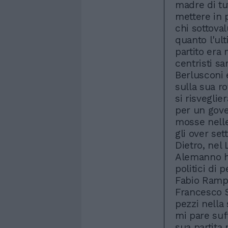
madre di tut
mettere in 
chi sottoval
quanto l'ul
partito era 
centristi s
Berlusconi 
sulla sua ro
si risvegli
per un gove
mosse nelle
gli over set
Dietro, nel 
Alemanno ha 
politici di
Fabio Rampe
Francesco S
pezzi nella
mi pare suf
sua partita 