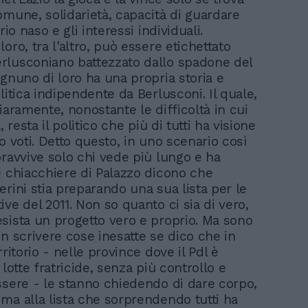
omune, solidarietà, capacità di guardare
rio naso e gli interessi individuali.
oro, tra l'altro, può essere etichettato
lusconiano battezzato dallo spadone del
Ognuno di loro ha una propria storia e
litica indipendente da Berlusconi. Il quale,
iaramente, nonostante le difficoltà in cui
, resta il politico che più di tutti ha visione
o voti. Detto questo, in uno scenario così
pravvive solo chi vede più lungo e ha
e chiacchiere di Palazzo dicono che
erini stia preparando una sua lista per le
ve del 2011. Non so quanto ci sia di vero,
sista un progetto vero e proprio. Ma sono
on scrivere cose inesatte se dico che in
rritorio - nelle province dove il Pdl è
 lotte fratricide, senza più controllo e
ssere - le stanno chiedendo di dare corpo,
ma alla lista che sorprendendo tutti ha