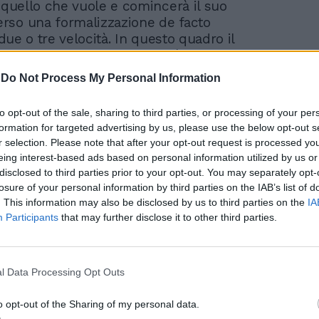
à quello che vuole e comincerà il suo
rso una formalizzazione de facto
a due o tre velocità. In questo quadro il
 hanno rischi e opportunità. Il rischio,
altà, è quello del taglio delle risorse,
-
Do Not Process My Personal Information
azione degli investimenti pubblici, di un
la pressione fiscale. L'opportunità è
to opt-out of the sale, sharing to third parties, or processing of your per
uadagnare autonomia impositiva,
formation for targeted advertising by us, please use the below opt-out s
lo spazio della Capitale e il suo rapporto
r selection. Please note that after your opt-out request is processed y
torio, cogliere l'occasione per tagliare tutta
eing interest-based ads based on personal information utilized by us or
roduttiva, sfrondare gli enti inutili e le
disclosed to third parties prior to your opt-out. You may separately opt-
entelari, mandare a casa il ceto
losure of your personal information by third parties on the IAB’s list of
 e mettere a posto i conti in coma della
. This information may also be disclosed by us to third parties on the
IA
el Comune. Un'eredità in gran parte della
Participants
that may further disclose it to other third parties.
ava a governare scaricando il debito sulle
 altri che verranno. Se questa è la
 Polverini e Alemanno devono cominciare a
l Data Processing Opt Outs
sponda, fare politica in tandem, eliminare
e asperità, farsi più furbi degli avversari.
o opt-out of the Sharing of my personal data.
manovra si sono comportati bene. La