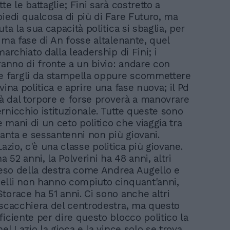
te le battaglie; Fini sarà costretto a
piedi qualcosa di più di Fare Futuro, ma
uta la sua capacità politica si sbaglia, per
tima fase di An fosse altalenante, quel
marchiato dalla leadership di Fini; i
aranno di fronte a un bivio: andare con
e fargli da stampella oppure scommettere
vina politica e aprire una fase nuova; il Pd
erà dal torpore e forse proverà a manovrare
rnicchio istituzionale. Tutte queste sono
 mani di un ceto politico che viaggia tra
tanta e sessantenni non più giovani.
Lazio, c'è una classe politica più giovane.
52 anni, la Polverini ha 48 anni, altri
 peso della destra come Andrea Augello e
lli non hanno compiuto cinquant'anni,
torace ha 51 anni. Ci sono anche altri
 scacchiera del centrodestra, ma questo
ficiente per dire questo blocco politico la
nel Lazio la gioca e la vince solo se trova