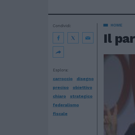
HOME
Condividi:
Il pa
Esplora:
carroccio
disegno
preciso
obiettivo
chiaro
strategico
federalismo
fiscale