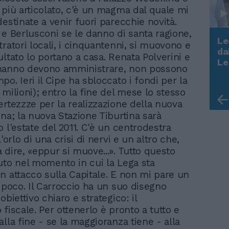
 più articolato, c'è un magma dal quale mi
estinate a venir fuori parecchie novità.
 e Berlusconi se le danno di santa ragione,
Le
ratori locali, i cinquantenni, si muovono e
da
ltato lo portano a casa. Renata Polverini e
Rudy Giuliani a Come States?
Le
manno devono amministrare, non possono
Trump, Meloni e la strategia
o. Ieri il Cipe ha sbloccato i fondi per la
americana
milioni); entro la fine del mese lo stesso
ertezzze per la realizzazione della nuova
ina; la nuova Stazione Tiburtina sarà
 l'estate del 2011. C'è un centrodestra
l'orlo di una crisi di nervi e un altro che,
 dire, «eppur si muove...». Tutto questo
uto nel momento in cui la Lega sta
n attacco sulla Capitale. E non mi pare un
a poco. Il Carroccio ha un suo disegno
obiettivo chiaro e strategico: il
fiscale. Per ottenerlo è pronto a tutto e
lla fine - se la maggioranza tiene - alla