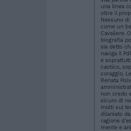
una linea c
oltre il prop
Nessuno di l
come un ber
Cavaliere. 
biografia po
sia detto ch
naviga il Pdl
e soprattutt
caotico, so
coraggio. L
Renata Polv
amministrati
non credo e
sicuro di n
molti sul te
dilaniato da
ragione d'e
mente e ani