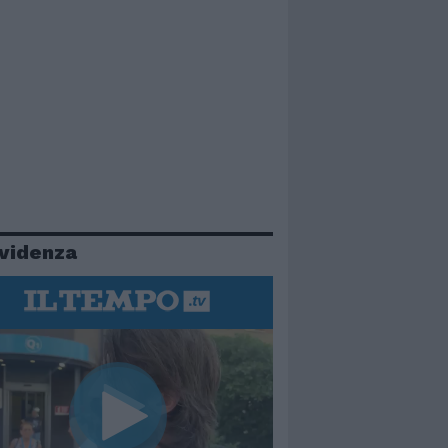
evidenza