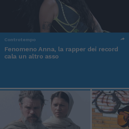
Controtempo
Fenomeno Anna, la rapper dei record
cala un altro asso