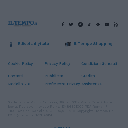
Edicola digitale
Il Tempo Shopping
Cookie Policy
Privacy Policy
Condizioni Generali
Contatti
Pubblicità
Credits
Modello 231
Preferenze Privacy
Assistenza
Sede legale: Piazza Colonna, 366 - 00187 Roma CF e P. Iva e
Iscriz. Registro Imprese Roma: 13486391009 REA Roma n°
1450962 Cap. Sociale € 25.000,00 i.v. © Copyright IlTempo. Srl -
ISSN (sito web): 1721-4084
TORNA SU