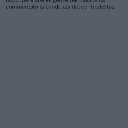
rispondere alle esigenze dei malati» ha
commentato la candidata del centrodestra.