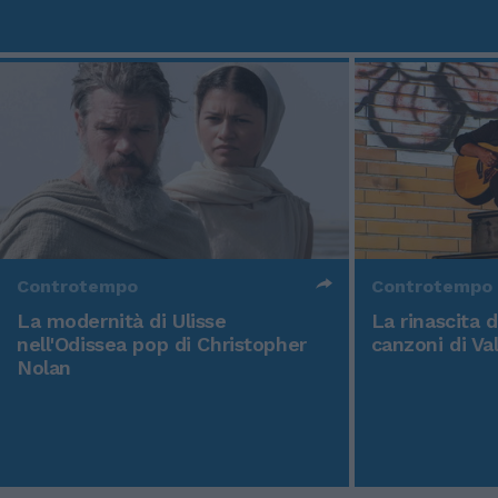
Controtempo
Controtempo
La modernità di Ulisse
La rinascita 
nell'Odissea pop di Christopher
canzoni di Va
Nolan