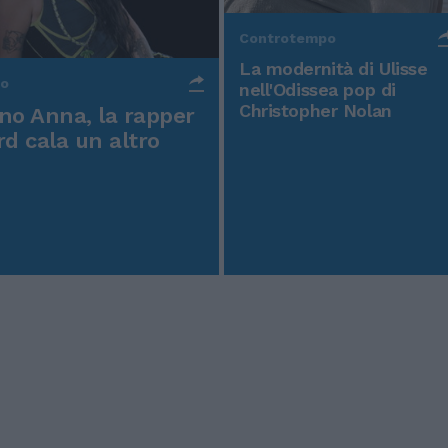
Controtempo
La modernità di Ulisse
po
nell'Odissea pop di
Christopher Nolan
o Anna, la rapper
rd cala un altro