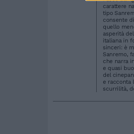
carattere n
tipo Sanrem
consente di
quello meno
asperità de
italiana in
sinceri: è m
Sanremo, fa
che narra i
e quasi buon
del cinepan
e racconta 
scurrilità, 