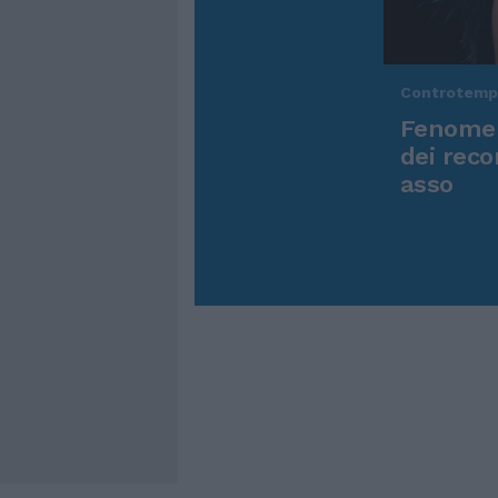
Controtem
Fenomen
dei reco
asso