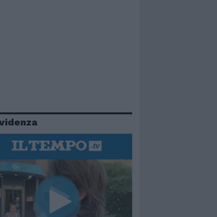
evidenza