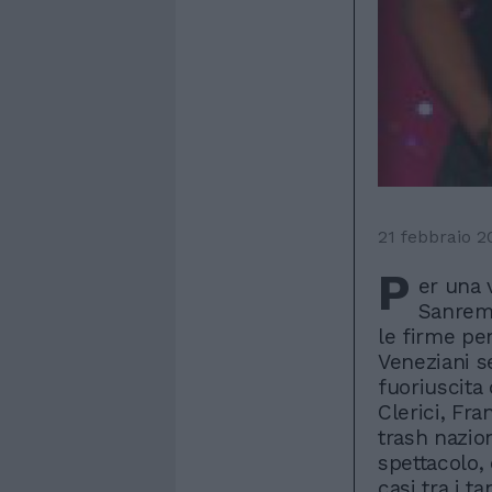
21 febbraio 2
P
er una v
Sanremo
le firme pen
Veneziani se
fuoriuscita
Clerici, Fr
trash nazio
spettacolo,
casi tra i ta