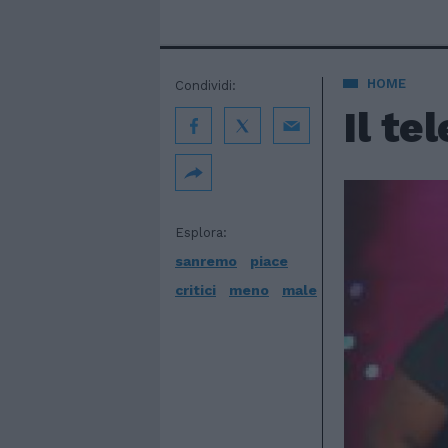
HOME
Condividi:
Il te
Esplora:
sanremo
piace
critici
meno
male