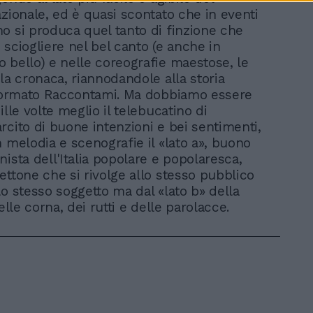
azionale, ed è quasi scontato che in eventi
o si produca quel tanto di finzione che
 sciogliere nel bel canto (e anche in
 bello) e nelle coreografie maestose, le
lla cronaca, riannodandole alla storia
 formato Raccontami. Ma dobbiamo essere
ille volte meglio il telebucatino di
rcito di buone intenzioni e bei sentimenti,
n melodia e scenografie il «lato a», buono
ista dell'Italia popolare e popolaresca,
ettone che si rivolge allo stesso pubblico
lo stesso soggetto ma dal «lato b» della
delle corna, dei rutti e delle parolacce.