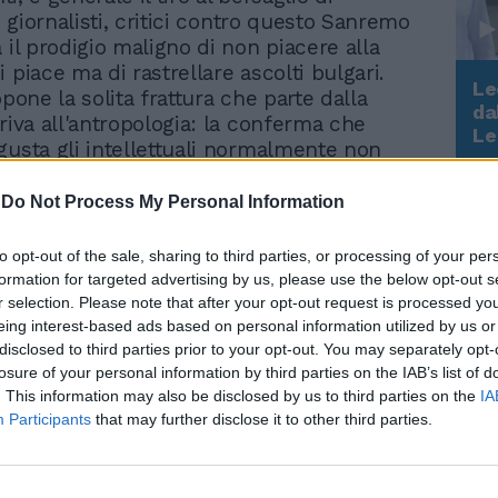
i, giornalisti, critici contro questo Sanremo
 il prodigio maligno di non piacere alla
 piace ma di rastrellare ascolti bulgari.
Le
opone la solita frattura che parte dalla
da
riva all'antropologia: la conferma che
Rudy Giuliani a Come States?
Le
gusta gli intellettuali normalmente non
Trump, Meloni e la strategia
polo, e tremendamente viceversa. Potrà
americana
iare il popolo, sarà certamente così, anzi,
-
Do Not Process My Personal Information
pio ragione Michele Serra ad annotare
cato «Italia amore mio», il devastante
to opt-out of the sale, sharing to third parties, or processing of your per
lla combriccola sgangherata del Pupo, del
formation for targeted advertising by us, please use the below opt-out s
el Tenore, rende ridicola la destra
r selection. Please note that after your opt-out request is processed y
 e la rende una pappa «nazional-
eing interest-based ads based on personal information utilized by us or
disclosed to third parties prior to your opt-out. You may separately opt-
» (Filippo Rossi) che ci fa rimpiangere
losure of your personal information by third parties on the IAB’s list of
 antichi di Toto Cotugno e l'Italia umile e
. This information may also be disclosed by us to third parties on the
IA
i Mino Reitano. Potrà anche sbagliare, il
Participants
that may further disclose it to other third parties.
si piacere la regina giordana e i talent boys
lle scuderie costanzesche, ma nel
per tutto quello che se ne può dire,