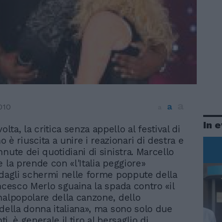
a
a
010
a
In 
olta, la critica senza appello al festival di
 è riuscita a unire i reazionari di destra e
nute dei quotidiani di sinistra. Marcello
 la prende con «l'Italia peggiore»
 dagli schermi nelle forme poppute della
ancesco Merlo sguaina la spada contro «il
nalpopolare della canzone, dello
 della donna italiana», ma sono solo due
nti, è generale il tiro al bersaglio di