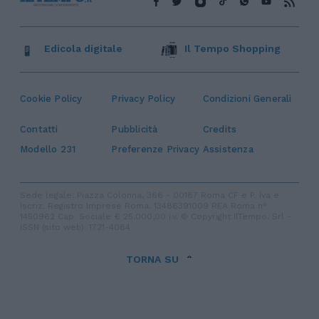
Edicola digitale
Il Tempo Shopping
Cookie Policy
Privacy Policy
Condizioni Generali
Contatti
Pubblicità
Credits
Modello 231
Preferenze Privacy
Assistenza
Sede legale: Piazza Colonna, 366 - 00187 Roma CF e P. Iva e
Iscriz. Registro Imprese Roma: 13486391009 REA Roma n°
1450962 Cap. Sociale € 25.000,00 i.v. © Copyright IlTempo. Srl -
ISSN (sito web): 1721-4084
TORNA SU