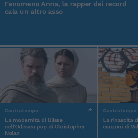
Fenomeno Anna, la rapper dei record
cala un altro asso
Controtempo
Controtempo
La modernità di Ulisse
La rinascita 
nell'Odissea pop di Christopher
canzoni di Va
Nolan