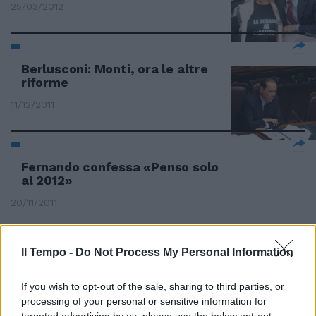
25/03/2012
Berlusconi: Monti, ora le altre
riforme
11/12/2011
Fernando confessa «Penso solo
al 2012»
20/11/2011
Il Tempo -
Do Not Process My Personal Information
Cissé confessa su twitter
«Credetemi, ora vinciamo»
If you wish to opt-out of the sale, sharing to third parties, or
25/09/2011
processing of your personal or sensitive information for