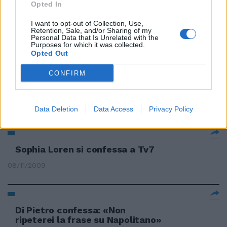
Opted In
Voglia di Roma
I want to opt-out of Collection, Use,
Retention, Sale, and/or Sharing of my
25/04/2010
Personal Data that Is Unrelated with the
Purposes for which it was collected.
Opted Out
CONFIRM
Franceschini confessa: va bene
se perdiamo solo cinque regioni
07/02/2010
Data Deletion
Data Access
Privacy Policy
Sophia Loren si confessa a Tv7
08/11/2009
Di Pietro confessa: «Non
ripeterei la frase su Napolitano»