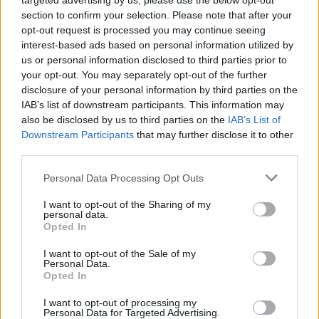
targeted advertising by us, please use the below opt-out
section to confirm your selection. Please note that after your
opt-out request is processed you may continue seeing
interest-based ads based on personal information utilized by
Confessa l'autore dei manifesti.
Moratti: "Si autosospenda"
us or personal information disclosed to third parties prior to
your opt-out. You may separately opt-out of the further
24/04/2011
disclosure of your personal information by third parties on the
IAB’s list of downstream participants. This information may
also be disclosed by us to third parties on the
IAB’s List of
Downstream Participants
that may further disclose it to other
Maradona verso l'addio
third parties.
11/07/2010
Personal Data Processing Opt Outs
I want to opt-out of the Sharing of my
personal data.
Opted In
Jagger travolto dai fan presenta
il film e confessa «Eravamo belli
I want to opt-out of the Sale of my
e stupidi»
Personal Data.
Opted In
23/05/2010
I want to opt-out of processing my
Personal Data for Targeted Advertising.