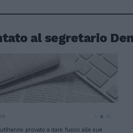
ntato al segretario De
a
a
009
a
utihanno provato a dare fuoco alle sue