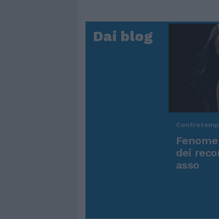
Dai blog
Controtem
Fenomen
dei reco
asso