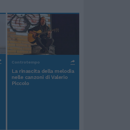
Controtempo
La rinascita della melodia
nelle canzoni di Valerio
Piccolo