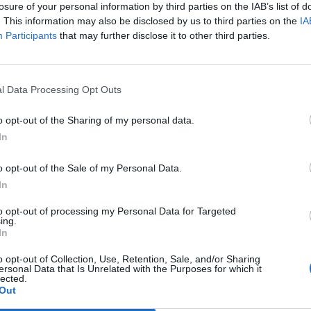
losure of your personal information by third parties on the IAB’s list of
. This information may also be disclosed by us to third parties on the
IA
Participants
that may further disclose it to other third parties.
Le
da
Rudy Giuliani a Come States?
Le
l Data Processing Opt Outs
Trump, Meloni e la strategia
americana
o opt-out of the Sharing of my personal data.
In
o opt-out of the Sale of my Personal Data.
In
to opt-out of processing my Personal Data for Targeted
ing.
In
o opt-out of Collection, Use, Retention, Sale, and/or Sharing
ersonal Data that Is Unrelated with the Purposes for which it
lected.
Out