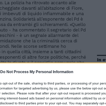
. La polizia ha ritrovato accanto alle
cheggiate davanti all'abitazione di Fiore,
ci imbevuti di liquido infiammabile e una
nzina. Solidarietà all'esponente del Pd è
ssa da entrambi gli schieramenti. «Quello
uto - ha commentato il segretario del Pd
eschini - è un segnale allarmante del
imidazione che la criminalità cerca di
ondi. Nelle scorse settimane ho
in quella città, insieme a tanti cittadini
esponenti di altre forze politiche, perché
In 
olta la giunta e il consiglio comunale che
ati dai clan camorristi. Il governo è stato
-
Do Not Process My Personal Information
biguo, ha rinviato a lungo e alla fine ha
inganno delle dimissioni dei consiglieri di
to opt-out of the sale, sharing to third parties, or processing of your per
nel tentativo di salvarsi dallo
formation for targeted advertising by us, please use the below opt-out s
o e magari di ricandidarsi».
r selection. Please note that after your opt-out request is processed y
eing interest-based ads based on personal information utilized by us or
disclosed to third parties prior to your opt-out. You may separately opt-