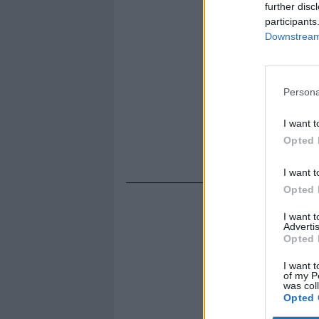
further disc
participants
Downstream 
Persona
I want t
Opted 
I want t
Opted 
I want 
Advertis
Opted 
I want t
of my P
was col
Opted 