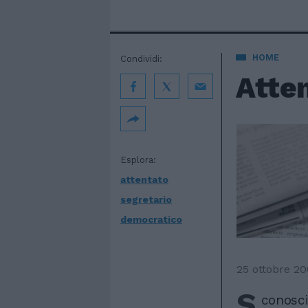
HOME
Condividi:
Atte
Esplora:
attentato
segretario
democratico
25 ottobre 2
S
conosci