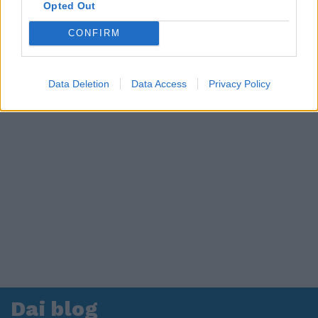
in ospedale. Le dichiarazioni ai giornalisti
Opted Out
CONFIRM
Data Deletion
Data Access
Privacy Policy
Dai blog