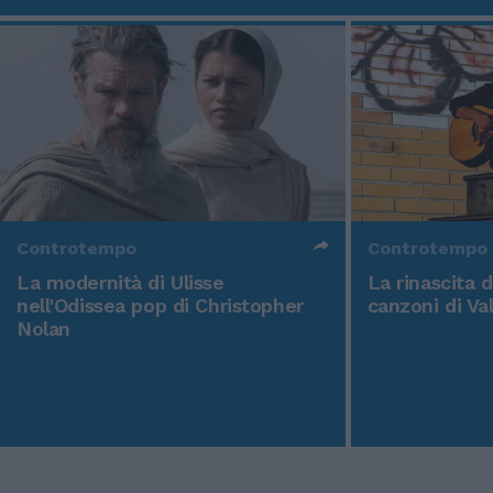
Controtempo
Controtempo
La modernità di Ulisse
La rinascita 
nell'Odissea pop di Christopher
canzoni di Va
Nolan