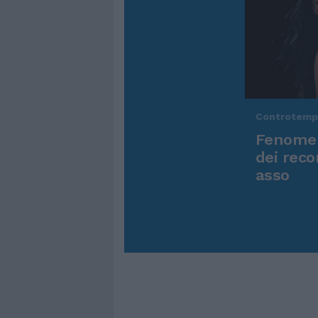
Controtem
Fenomen
dei reco
asso