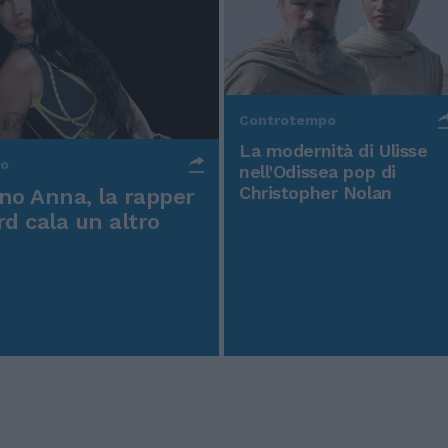
Controtempo
La modernità di Ulisse
po
nell'Odissea pop di
Christopher Nolan
o Anna, la rapper
rd cala un altro