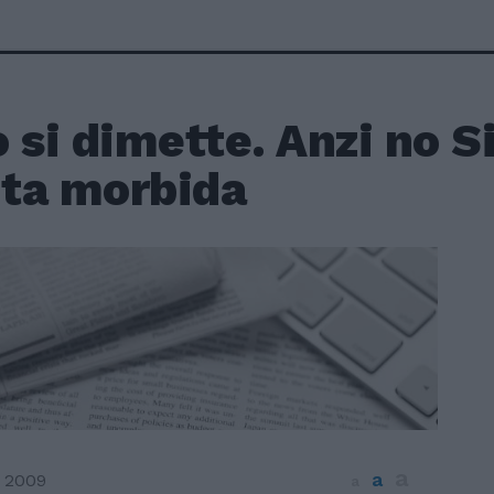
 si dimette. Anzi no S
ita morbida
a
a
 2009
a