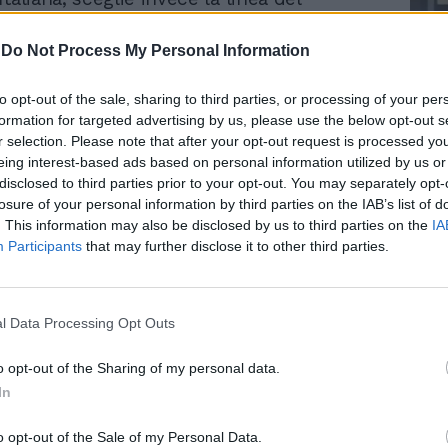
nsomma nervi ancora tesi e una vicenda
chiusa sulla quale si inserisce anche Il
-
Do Not Process My Personal Information
lle presunte dimissioni respinte del
ll'Avvenire, Dino Boffo - date per certe
to opt-out of the sale, sharing to third parties, or processing of your per
ina da un quotidiano - sembra risolversi
formation for targeted advertising by us, please use the below opt-out s
Le
a di ieri con una comunicazione del cdr del
r selection. Please note that after your opt-out request is processed y
da
i vescovi alla redazione dopo un colloquio
Rudy Giuliani a Come States?
eing interest-based ads based on personal information utilized by us or
Le
Trump, Meloni e la strategia
ssato. «Non c'è niente, di niente, di
disclosed to third parties prior to your opt-out. You may separately opt-
americana
ebbe detto Boffo ai suoi giornalisti: «voi
losure of your personal information by third parties on the IAB’s list of
. This information may also be disclosed by us to third parties on the
IA
i i primi a saperlo». L'uragano suscitato
Participants
that may further disclose it to other third parties.
icazione della presunta velina su presunte
suali da parte del direttore Boffo sul
etto da Feltri non si smonta. Ieri mattina,
da del quotidiano dei proprietà di Paolo
l Data Processing Opt Outs
«Il direttore di Avvenire ha mentito») e
vvenire («Le carte confermano, caso
o opt-out of the Sharing of my personal data.
rte») si è levato il sussurro del Corriere
In
che, senza citare fonti, annunciava che
Boffo è andato a Roma e ha presentato le
o opt-out of the Sale of my Personal Data.