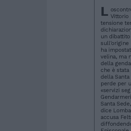
L
oscontro
Vittorio
tensione te
dichiarazion
un dibattito
sull'origine
ha impostat
velina, ma 
della genda
che è stata
della Santa
perde per u
«servizi seg
Gendarmeria
Santa Sede,
dice Lombar
accusa Felt
diffondendo
Episcopale I