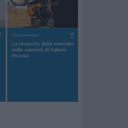
Controtempo
La rinascita della melodia
nelle canzoni di Valerio
Piccolo