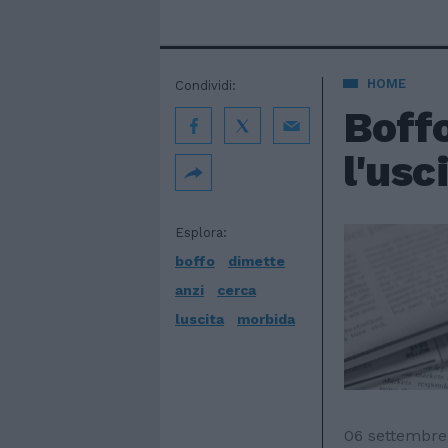
HOME
Condividi:
Boffo
l'usc
Esplora:
boffo
dimette
anzi
cerca
luscita
morbida
06 settembre