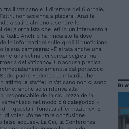
 tra il Vaticano e il direttore del Giornale,
 Feltri, non accenna a placarsi. Anzi la
nde a salire almeno a sentire le
i del giornalista che ieri in un intervento a
 a Radio Anch'io ha rincarato la dose
 delle informazioni sulle quali il quotidiano
o la sua campagna: «È girata anche una
non è una velina dei servizi segreti ma
rmeria del Vaticano». Un'accusa precisa
 immediatamente smentita dal portavoce
 Sede, padre Federico Lombardi, che
n attimo le staffe: in Vaticano non ci sono
In 
reti» e, anche se si riferiva alla
, responsabile della sicurezza della
 «smentisco nel modo più categorico -
di - questa infondata affermazione». E
ri di voler «fomentare confusione
 false accuse». La Cei, la Conferenza
taliana, sceglie invece la linea del