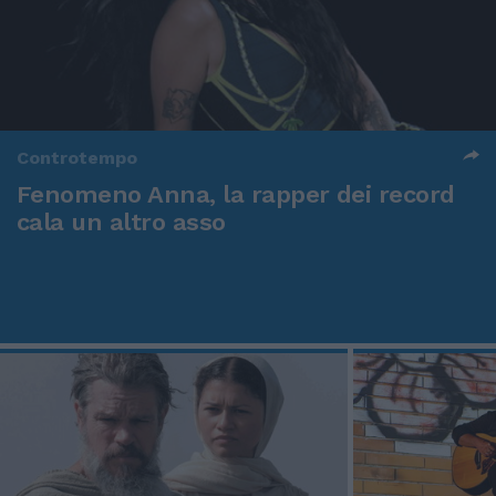
Controtempo
Fenomeno Anna, la rapper dei record
cala un altro asso