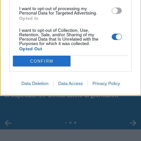
I want to opt-out of processing my
Personal Data for Targeted Advertising.
Opted In
I want to opt-out of Collection, Use,
Retention, Sale, and/or Sharing of my
Personal Data that Is Unrelated with the
Purposes for which it was collected.
Opted Out
CONFIRM
00:00
01:16
Data Deletion
Data Access
Privacy Policy
Leonardo Maria Del Vecchio dall'ex compagna
in ospedale. Le dichiarazioni ai giornalisti