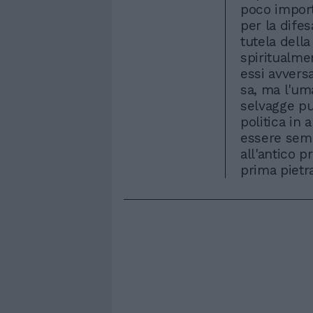
poco importa
per la difes
tutela della
spiritualme
essi avversa
sa, ma l'um
selvagge pu
politica in 
essere sem
all'antico p
prima piet