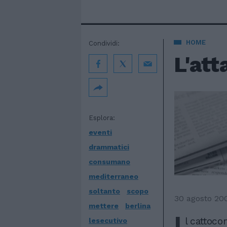
HOME
Condividi:
L'att
Esplora:
eventi
drammatici
consumano
mediterraneo
soltanto
scopo
30 agosto 20
mettere
berlina
I
l cattoc
lesecutivo