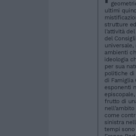
geometri
ultimi quind
mistificazi
strutture ed
l'attività d
del Consigl
universale,
ambienti ch
ideologia c
per sua natu
politiche d
di Famiglia 
esponenti n
episcopale, 
frutto di u
nell'ambito 
come contro
sinistra nel
tempi sono 