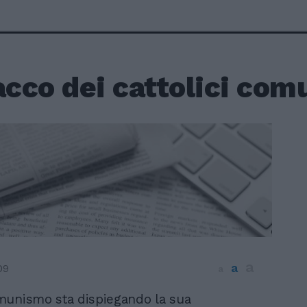
acco dei cattolici com
a
a
09
a
omunismo sta dispiegando la sua