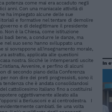
ca potenza come mai era accaduto negli
ici anni. Con una maniacale attività di
one ha impiegato alcune delle sue
itoriali e formative nel tentare di demolire
el governo e di delegittimare il presidente
io. Non è la Chiesa, come istituzione
 si badi bene, a condurre le danze, ma
e nel suo seno hanno sviluppato una
he si sovrappone all'insegnamento morale,
ra astratto, applicata alle questioni
i casa nostra. Sicché le intemperanti uscite
In 
Cristiana, Avvenire, e perfino di alcuni
on di secondo piano della Conferenza
per non dire dei preti progressisti, sono il
na tendenza che è andata consolidandosi
del cattolicesimo italiano fino a costituirsi
potere oggettivamente alleato alla
l'opporsi a Berlusconi e al centrodestra. I
evidentemente cambiati. Se una volta