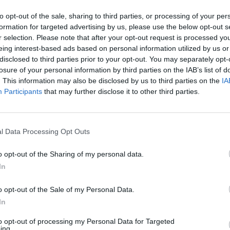
lla sua rivista interventi para-teologici
to opt-out of the sale, sharing to third parties, or processing of your per
lmente finalizzati alla demolizione l'Italia
formation for targeted advertising by us, please use the below opt-out s
zzata", scendono in campo politicamente
r selection. Please note that after your opt-out request is processed y
tono di sconfessare (forse anche
eing interest-based ads based on personal information utilized by us or
" in cuor loro) stili di vita di questo e di
disclosed to third parties prior to your opt-out. You may separately opt-
ndosi dietro la tonaca o le più laiche
losure of your personal information by third parties on the IAB’s list of
a necessaria pietas, unita
. This information may also be disclosed by us to third parties on the
IA
nsabile caritas che dovrebbero essere le
Participants
that may further disclose it to other third parties.
i di ogni agire e dire cristiano. Se al
ritiene di dover muovere rimproveri, non è
o si debba fare manifestando un'ostilità
l Data Processing Opt Outs
ente non è soltanto poco cristiana, ma
le sul piano della dialettica politica. La
o opt-out of the Sharing of my personal data.
olica, anche in tempi di laicismo
In
 è sempre intervenuta con la temperanza
ispirazione etica e teologica che la
o opt-out of the Sale of my Personal Data.
l progetto di evangelizzazione. E perfino
In
spresso con toni indignati la sua
 verso forme inaccettabili di barbarie, lo
to opt-out of processing my Personal Data for Targeted
ing.