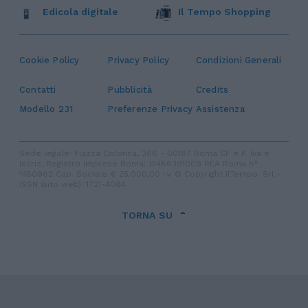
Edicola digitale
Il Tempo Shopping
Cookie Policy
Privacy Policy
Condizioni Generali
Contatti
Pubblicità
Credits
Modello 231
Preferenze Privacy
Assistenza
Sede legale: Piazza Colonna, 366 - 00187 Roma CF e P. Iva e
Iscriz. Registro Imprese Roma: 13486391009 REA Roma n°
1450962 Cap. Sociale € 25.000,00 i.v. © Copyright IlTempo. Srl -
ISSN (sito web): 1721-4084
TORNA SU