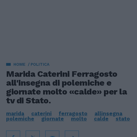
HOME
POLITICA
Marida Caterini Ferragosto
all'insegna di polemiche e
giornate molto «calde» per la
tv di Stato.
marida
caterini
ferragosto
allinsegna
polemiche
giornate
molto
calde
stato