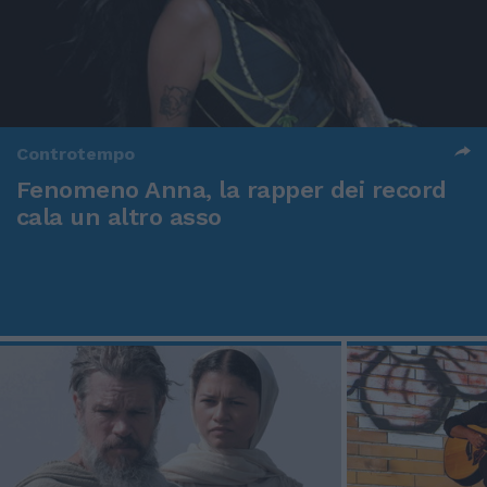
Controtempo
Fenomeno Anna, la rapper dei record
cala un altro asso