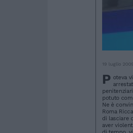
19 luglio 200
P
oteva v
arresta
penitenziar
potuto comp
Ne è convint
Roma Riccar
di lasciare 
aver violen
di tempo, v