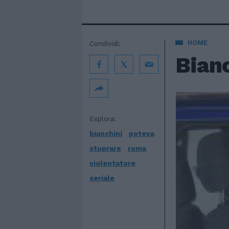
HOME
Condividi:
Bian
Esplora:
bianchini
poteva
stuprare
roma
violentatore
seriale