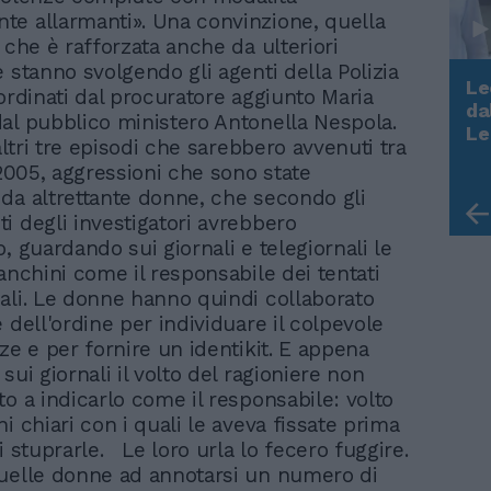
e allarmanti». Una convinzione, quella
 che è rafforzata anche da ulteriori
 stanno svolgendo gli agenti della Polizia
Le
oordinati dal procuratore aggiunto Maria
da
al pubblico ministero Antonella Nespola.
Rudy Giuliani a Come States?
Le
 altri tre episodi che sarebbero avvenuti tra
Trump, Meloni e la strategia
 2005, aggressioni che sono state
americana
da altrettante donne, che secondo gli
i degli investigatori avrebbero
, guardando sui giornali e telegiornali le
anchini come il responsabile dei tentati
ali. Le donne hanno quindi collaborato
 dell'ordine per individuare il colpevole
ze e per fornire un identikit. E appena
sui giornali il volto del ragioniere non
to a indicarlo come il responsabile: volto
i chiari con i quali le aveva fissate prima
i stuprarle. Le loro urla lo fecero fuggire.
uelle donne ad annotarsi un numero di