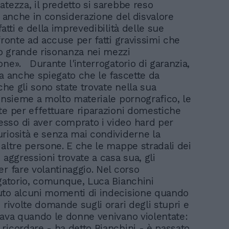
atezza, il predetto si sarebbe reso
e, anche in considerazione del disvalore
fatti e della imprevedibilità delle sue
fronte ad accuse per fatti gravissimi che
 grande risonanza nei mezzi
one». Durante l'interrogatorio di garanzia,
ha anche spiegato che le fascette da
 che gli sono state trovate nella sua
 insieme a molto materiale pornografico, le
te per effettuare riparazioni domestiche
so di aver comprato i video hard per
riosità e senza mai condividerne la
 altre persone. E che le mappe stradali dei
 aggressioni trovate a casa sua, gli
er fare volantinaggio. Nel corso
ogatorio, comunque, Luca Bianchini
uto alcuni momenti di indecisione quando
 rivolte domande sugli orari degli stupri e
vava quando le donne venivano violentate:
ricordare - ha detto Bianchini - è passato