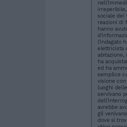
nell'immedi
irreperibil
sociale dei 
reazioni di 
hanno avuto
d'informazi
l'indagato 
elettricista
abitazione,
ha acquista
ed ha ammes
semplice cu
visione con
luoghi delle
servivano p
dell'interr
avrebbe av
gli venivano
dove si tro
«Non posso 