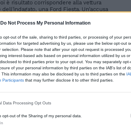
oi è risultato corrispondere alla vettura
 dell'indagato, una Ford Fiesta. Un'accusa
e l'arrestato continua a respingere con
anto da dichiarare che è disposto a
-
Do Not Process My Personal Information
 vita se gli inquirenti non crederanno alla
za. Per ora, comunque, all'indagato i pm
to opt-out of the sale, sharing to third parties, or processing of your per
tre stupri, commessi alla Bufalotta e
formation for targeted advertising by us, please use the below opt-out s
o, tutti avvenuti nei garage degli edifici
r selection. Please note that after your opt-out request is processed y
 le vittime. Proprio per accertare la totale
eing interest-based ads based on personal information utilized by us or
disclosed to third parties prior to your opt-out. You may separately opt-
a dell'uomo, gli investigatori stanno
losure of your personal information by third parties on the IAB’s list of
teriori indagini sui tre casi per i quali è
. This information may also be disclosed by us to third parties on the
IA
 le sbarre: gli agenti, infatti, su delega
Participants
that may further disclose it to other third parties.
ura di Roma, stanno compiendo
ni nei luoghi dove sono stati consumati gli
ricerca di eventuali indizi, elementi che a
ame fossero sfuggiti. Nell'ordinanza di
l Data Processing Opt Outs
telare, il gip in tre pagine di
o opt-out of the Sharing of my personal data.
to, ha scritto che l'ex coordinatore della
 Pd del quartiere romano Torrino ha
In
di essere pienamente in grado di intendere