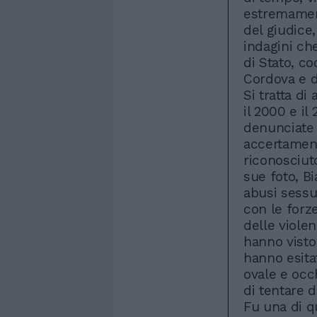
estremament
del giudice,
indagini che
di Stato, c
Cordova e d
Si tratta di
il 2000 e il
denunciate 
accertament
riconosciuto
sue foto, Bi
abusi sessu
con le forze
delle violen
hanno visto 
hanno esita
ovale e occh
di tentare d
Fu una di q