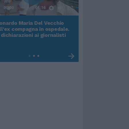
00:00
01:16
onardo Maria Del Vecchio
Terremoto, viene g
ll'ex compagna in ospedale.
video impressiona
 dichiarazioni ai giornalisti