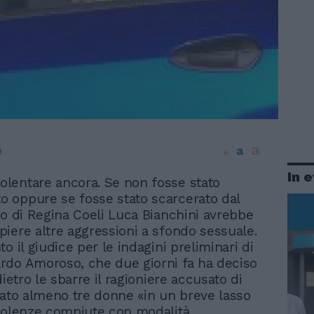
a
a
9
a
In 
iolentare ancora. Se non fosse stato
to oppure se fosse stato scarcerato dal
io di Regina Coeli Luca Bianchini avrebbe
iere altre aggressioni a sfondo sessuale.
o il giudice per le indagini preliminari di
do Amoroso, che due giorni fa ha deciso
dietro le sbarre il ragioniere accusato di
tato almeno tre donne «in un breve lasso
iolenze compiute con modalità