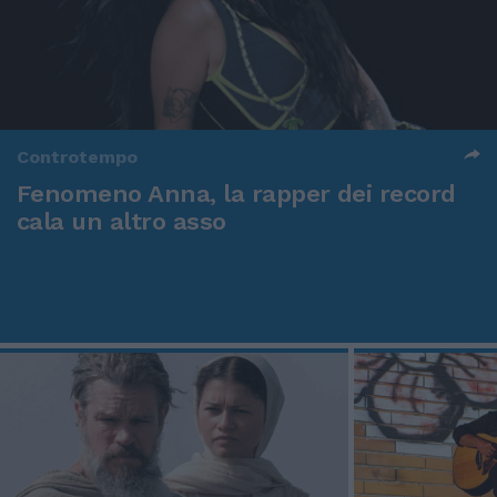
Controtempo
Fenomeno Anna, la rapper dei record
cala un altro asso