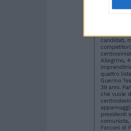
Prima Linea.
Alessandrin
l'obiettivo 
stringere po
primo turno
candidati, 
competitori,
centrosinis
Allegrino, 
imprenditri
quattro list
Guerino Tes
39 anni. Par
che vuole d
centrodest
appannaggio 
presidenti 
comunista, 
Forconi di 