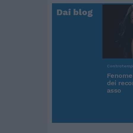
Dai blog
Controtem
Fenomen
dei reco
asso