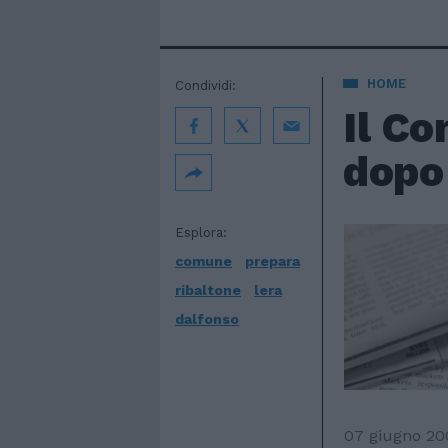
HOME
Condividi:
Il Co
dopo 
Esplora:
comune
prepara
ribaltone
lera
dalfonso
07 giugno 20