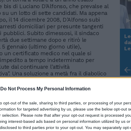
e bis di Luciano D'Alfonso, che prevalse al
 su un lotto di sette candidati. Ma appena
po, il 14 dicembre 2008, D'Alfonso subì
 arresti domiciliari per presunte tangenti
i pubblici. Subito dimessosi, il sindaco
Le
ertà due settimane dopo e ritirò le
da
l 5 gennaio (ultimo giorno utile),
Rudy Giuliani a Come States?
Le
Trump, Meloni e la strategia
 un certificato medico nel quale si
americana
"impedito a tempo indeterminato per
lute dal continuare l'attività
va". Una soluzione a metà fra il diabolico
ellico che consentì alla Giunta di restare
ino a nuove elezioni. Una decisione che
-
Do Not Process My Personal Information
iose polemiche. Il centrodestra chiese
 scioglimento del Consiglio comunale e
to opt-out of the sale, sharing to third parties, or processing of your per
 commissario prefettizio per gestire la
formation for targeted advertising by us, please use the below opt-out s
fino a nuove elezioni, ma il Decreto del
r selection. Please note that after your opt-out request is processed y
della Repubblica, su richiesta del
eing interest-based ads based on personal information utilized by us or
ll'Interno, consentì alla Giunta di andare
disclosed to third parties prior to your opt-out. You may separately opt-