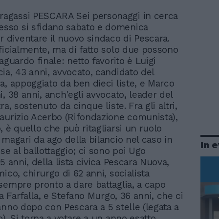
ragassi PESCARA Sei personaggi in cerca
esso si sfidano sabato e domenica
r diventare il nuovo sindaco di Pescara.
ficialmente, ma di fatto solo due possono
aguardo finale: netto favorito è Luigi
ia, 43 anni, avvocato, candidato del
a, appoggiato da ben dieci liste, e Marco
, 38 anni, anch'egli avvocato, leader del
ra, sostenuto da cinque liste. Fra gli altri,
aurizio Acerbo (Rifondazione comunista),
, è quello che può ritagliarsi un ruolo
 magari da ago della bilancio nel caso in
In 
se al ballottaggio; ci sono poi Ugo
5 anni, della lista civica Pescara Nuova,
ico, chirurgo di 62 anni, socialista
sempre pronto a dare battaglia, a capo
La Farfalla, e Stefano Murgo, 36 anni, che ci
anno dopo con Pescara a 5 stelle (legata a
). Si torna a votare a un anno esatto