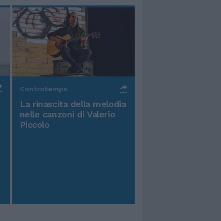
Controtempo
La rinascita della melodia
nelle canzoni di Valerio
Piccolo