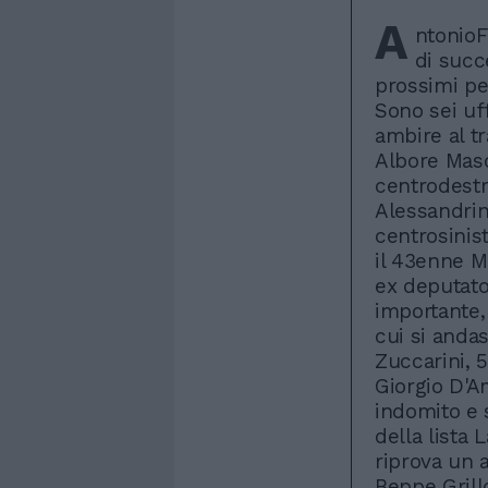
A
ntonioF
di succ
prossimi pe
Sono sei uf
ambire al tr
Albore Masc
centrodestr
Alessandrini
centrosinist
il 43enne M
ex deputato
importante,
cui si andas
Zuccarini, 5
Giorgio D'Am
indomito e 
della lista 
riprova un 
Beppe Grillo