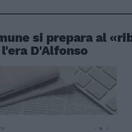
mune si prepara al «ri
l'era D'Alfonso
a
a
09
a