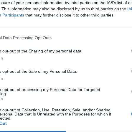
fermando la data delle elezioni. Da quel
losure of your personal information by third parties on the IAB’s list of
. This information may also be disclosed by us to third parties on the
IA
toni già caldi divennero infuocati ed è
Participants
that may further disclose it to other third parties.
er cinque, interminabili mesi, la più lunga
ttorale della storia di Pescara. Il duello
 Mascia in pole position: sconfitto un
D'Alfonso, il candidato del centrodestra ci
l Data Processing Opt Outs
ben altre prospettive, sa di avere la
pugno, in virtù di una squadra solida e
o opt-out of the Sharing of my personal data.
i un programma articolato che vuole
In
l discorso laddove era stato interrotto nel
dieci anni di Governo della Giunta di
o opt-out of the Sale of my Personal Data.
e anche, perché no, grazie alle bufere
In
che hanno investito il centrosinistra
to opt-out of processing my Personal Data for Targeted
anno, dall'arresto del presidente della
ing.
onale Ottaviano Del Turco a quello del
In
iano D'Alfonso. Bufere che, secondo il
o opt-out of Collection, Use, Retention, Sale, and/or Sharing
nazionale del Pd, Dario Franceschini, non
ersonal Data that Is Unrelated with the Purposes for which it
sul voto. Il centrosinistra prova a crederci
lected.
Out
idato giovane, Marco Alessandrini, figlio
Emilio, ucciso trent'anni fa dai terroristi di