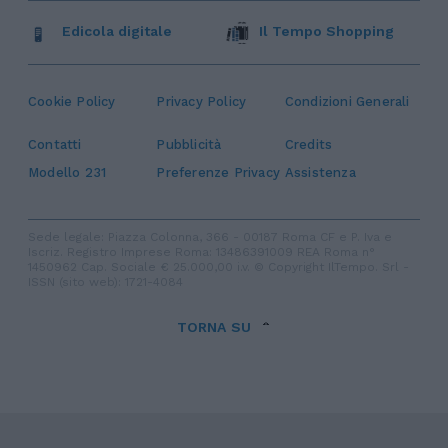
Edicola digitale
Il Tempo Shopping
Cookie Policy
Privacy Policy
Condizioni Generali
Contatti
Pubblicità
Credits
Modello 231
Preferenze Privacy
Assistenza
Sede legale: Piazza Colonna, 366 - 00187 Roma CF e P. Iva e
Iscriz. Registro Imprese Roma: 13486391009 REA Roma n°
1450962 Cap. Sociale € 25.000,00 i.v. © Copyright IlTempo. Srl -
ISSN (sito web): 1721-4084
TORNA SU