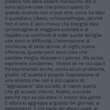
politica non deve essere moralismo. Ma ci
sono alcune cose che preoccupano. Di
questa vicenda non si può dire, come ha fatto
il quotidiano Libero, «chissenefrega», perché
non è vero. È vero invece che bisogna dare
un'immagine di maggiore sobrietà e di
rispetto nei confronti di tutte quelle famiglie
che sono in difficoltà. L'ostentazione di
ricchezza, di belle donne, di night, suona
offensiva. Queste però sono cose che
sarebbe meglio dicessero i parroci. Ma senza
esprimere condanne». Invece se ne occupa il
Pd esprimendo anche, senza alcun problema,
giudizi. «E questa è proprio l'espressione di
una sinistra che non è più capace di
"aggrapparsi" alla società, di capire quello
che gli accade intorno. Ripeto, succede
perché non sa più stare in mezzo alla gente.
E allora si aggrappa al gossip dei giornali, ai
pettegolezzi. E chi parla dei disoccupati, ai