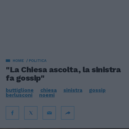
HOME
POLITICA
"La Chiesa ascolta, la sinistra
fa gossip"
buttiglione
chiesa
sinistra
gossip
berlusconi
noemi