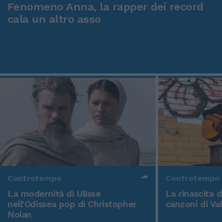
Fenomeno Anna, la rapper dei record
cala un altro asso
Controtempo
Controtempo
La modernità di Ulisse
La rinascita 
nell'Odissea pop di Christopher
canzoni di Va
Nolan