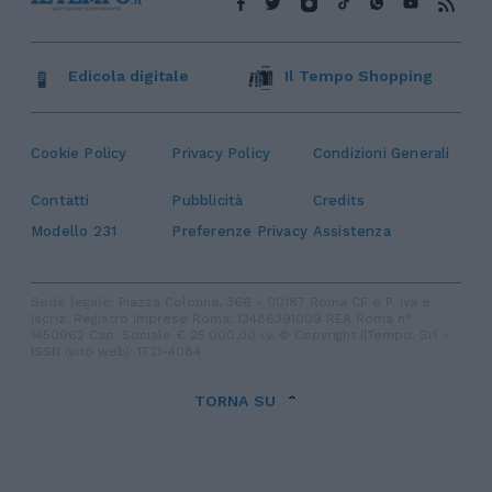
Edicola digitale
Il Tempo Shopping
Cookie Policy
Privacy Policy
Condizioni Generali
Contatti
Pubblicità
Credits
Modello 231
Preferenze Privacy
Assistenza
Sede legale: Piazza Colonna, 366 - 00187 Roma CF e P. Iva e
Iscriz. Registro Imprese Roma: 13486391009 REA Roma n°
1450962 Cap. Sociale € 25.000,00 i.v. © Copyright IlTempo. Srl -
ISSN (sito web): 1721-4084
TORNA SU