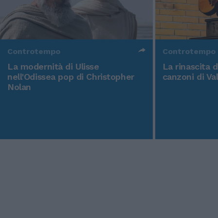
Controtempo
Controtempo
La modernità di Ulisse
La rinascita 
nell'Odissea pop di Christopher
canzoni di Va
Nolan