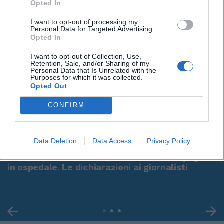
Opted In
I want to opt-out of processing my
Personal Data for Targeted Advertising.
Opted In
I want to opt-out of Collection, Use,
Retention, Sale, and/or Sharing of my
Personal Data that Is Unrelated with the
Purposes for which it was collected.
Opted Out
CONFIRM
00:00
01:16
Data Deletion
Data Access
Privacy Policy
Leonardo Maria Del Vecchio dall'ex compagna
in ospedale. Le dichiarazioni ai giornalisti