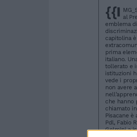
{{I
MG_S
al Pr
emblema di 
discriminaz
capitolina è
extracomunit
prima eleme
italiano. U
tollerato e 
istituzioni 
vede i prop
non avere a
nell'appren
che hanno p
chiamato in 
Pisacane è 
Pdl, Fabio 
Gelmini a is
immigrati ne