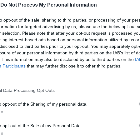
-
Do Not Process My Personal Information
e capitoline che rischia di esplodere. Nei
ove risiedono comunità straniere si assiste
a una vera e propria «ghettizzazione» di
to opt-out of the sale, sharing to third parties, or processing of your per
formation for targeted advertising by us, please use the below opt-out s
oranti, scuole, fino a disegnare tante
r selection. Please note that after your opt-out request is processed y
tà monoetniche, confermando il fallimento
Le
eing interest-based ads based on personal information utilized by us or
o di integrazione che ha toccato l'apice
da
disclosed to third parties prior to your opt-out. You may separately opt-
uzione, poi subito ritirata per il malore dei
Rudy Giuliani a Come States?
Le
losure of your personal information by third parties on the IAB’s list of
Trump, Meloni e la strategia
 menù etnici nelle scuole primarie. A
. This information may also be disclosed by us to third parties on the
IA
americana
gole precise al ministro Gelmini era stata
Participants
that may further disclose it to other third parties.
o l'assessore capitolino alla Scuola, Laura
 linee guida del ministro lasciavano infatti
ionalità dei dirigenti scolastici
l Data Processing Opt Outs
one o meno di «quote». Quote, ricordiamo,
dagli immigrati stessi che puntano più di
o opt-out of the Sharing of my personal data.
completa integrazione. Ancora, ieri, è stata
In
arsilio a sollevare il problema delle
 d'attesa negli asili nido. «Proponiamo un
o opt-out of the Sale of my Personal Data.
ternativo alle tematiche inerenti le liste
In
li asili nido - ha sostenuto la Marsilio -