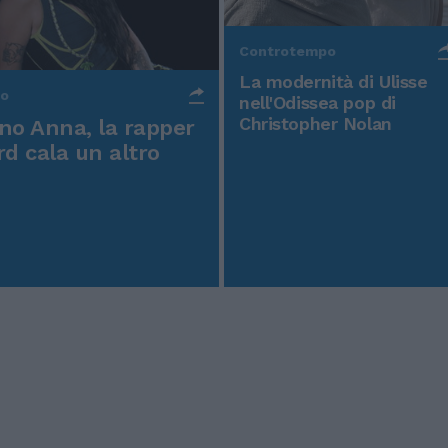
Controtempo
La modernità di Ulisse
po
nell'Odissea pop di
Christopher Nolan
o Anna, la rapper
rd cala un altro