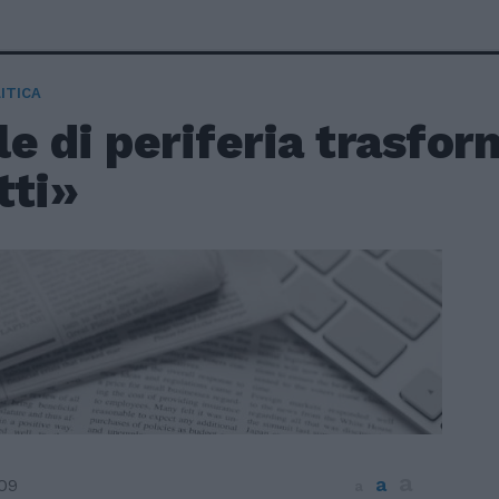
ITICA
e di periferia trasfor
tti»
a
a
09
a