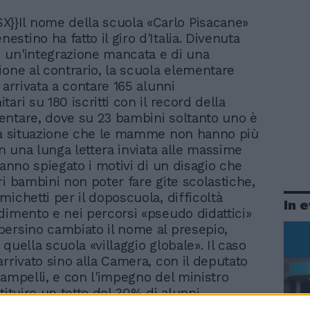
X}}Il nome della scuola «Carlo Pisacane»
enestino ha fatto il giro d'Italia. Divenuta
un'integrazione mancata e di una
ione al contrario, la scuola elementare
 arrivata a contare 165 alunni
ari su 180 iscritti con il record della
ntare, dove su 23 bambini soltanto uno è
na situazione che le mamme non hanno più
in una lunga lettera inviata alle massime
hanno spiegato i motivi di un disagio che
ri bambini non poter fare gite scolastiche,
michetti per il doposcuola, difficoltà
In 
dimento e nei percorsi «pseudo didattici»
ersino cambiato il nome al presepio,
quella scuola «villaggio globale». Il caso
arrivato sino alla Camera, con il deputato
Rampelli, e con l'impegno del ministro
tituire un tetto del 30% di alunni
lle classi italiane. Una situazione, quella