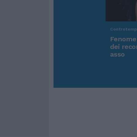
Controtem
Fenomen
dei reco
asso