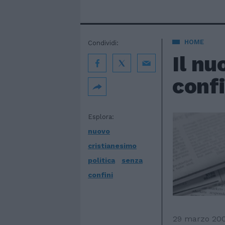
HOME
Condividi:
Il nu
confi
Esplora:
nuovo
cristianesimo
politica
senza
confini
29 marzo 20