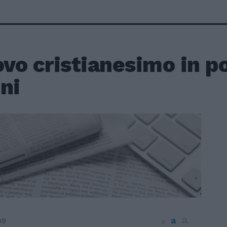
ovo cristianesimo in p
ni
a
a
09
a