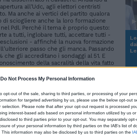
'apertura all'Udc, agli elettori centristi
to. Ma anche ai vertici del partito qualora
 di sciogliere anche la loro formazione
 nel Pdl. Perché il tema è proprio questo:
te a tutti, inglobare tutti, accettare tutti -
Le
esclusioni - affinché la nuova formazione
da
l'ulteriore passo che gli manca. Passando
Rudy Giuliani a Come States?
Le
Trump, Meloni e la strategia
 che gli accreditano i sondaggi al 51. E
americana
iconoscimento della sacralità della vita fatto
di Giovanardi. E l'indicazione data ai
e si apprestavano a votare il disegno di
-
Do Not Process My Personal Information
stamento biologico: libertà di coscienza sì
utanasia. Segnali, dunque. Segnali che
to opt-out of the sale, sharing to third parties, or processing of your per
che in coincidenza delle pressioni che
formation for targeted advertising by us, please use the below opt-out s
retevere. Ma si tratta di un rapporto,
r selection. Please note that after your opt-out request is processed y
Palazzo Chigi e il Vaticano, che è sempre
eing interest-based ads based on personal information utilized by us or
. È un camminare assieme. Diventato tale
disclosed to third parties prior to your opt-out. You may separately opt-
taglia sul decreto legge per Eluana, una
losure of your personal information by third parties on the IAB’s list of
. This information may also be disclosed by us to third parties on the
IA
he Berlusconi ha deciso di andare a