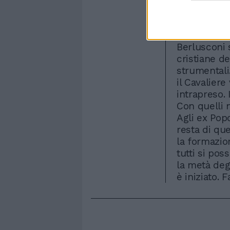
le culture 
concessioni
Tatarella c
Berlusconi s
cristiane d
strumentali
il Cavaliere
intrapreso. 
Con quelli n
Agli ex Popo
resta di que
la formazio
tutti si pos
la metà degl
è iniziato. 