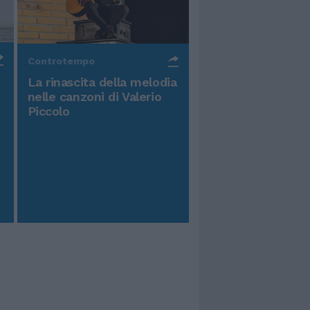
Controtempo
La rinascita della melodia
nelle canzoni di Valerio
Piccolo