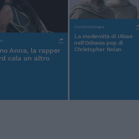
Controtempo
La modernità di Ulisse
po
nell'Odissea pop di
Christopher Nolan
o Anna, la rapper
rd cala un altro