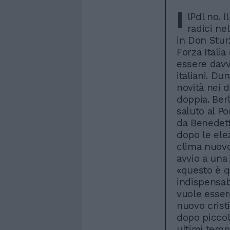
I
lPdl no. 
radici ne
in Don Stur
Forza Itali
essere davv
italiani. Du
novità nei 
doppia. Ber
saluto al Po
da Benedett
dopo le elez
clima nuovo,
avvio a una
«questo è q
indispensabi
vuole esser
nuovo crist
dopo piccoli
ultimi temp