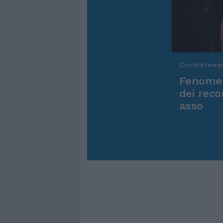
Controtem
Fenomen
dei reco
asso