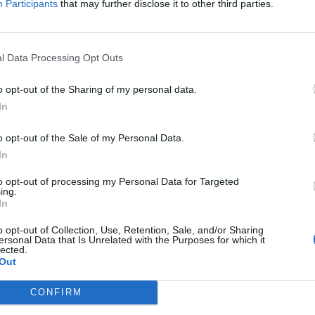
Participants
that may further disclose it to other third parties.
evando il vessillo della «cultura della
o la «cultura della morte». È anche un
insiste sulla famiglia, valore da
he affianca a quello dell'impresa. Spiega
l Data Processing Opt Outs
 di Forza Italia prima e del Pdl poi: «Noi
 valori della nostra tradizione cristiana, il
o opt-out of the Sharing of my personal data.
nunciabile della vita, del bene comune,
In
à di educazione, della pace e della
della giustizia e della tolleranza verso tutti,
o opt-out of the Sale of my Personal Data.
e dai nostri avversari. E crediamo
In
nel rispetto e nell'amore per chi è più
to opt-out of processing my Personal Data for Targeted
minciare dai malati, dai bambini, gli
ing.
li emarginati. Vogliamo vivere in un paese
In
alori sentiti e condivisi la generosità,
o opt-out of Collection, Use, Retention, Sale, and/or Sharing
 l'amore per la propria famiglia, il proprio
ersonal Data that Is Unrelated with the Purposes for which it
propria patria». Certo, si tratta di un
lected.
Out
 fondazione come riconosce il senatore
glieriello, vicino a posizioni che un
CONFIRM
rebbero definite teocon. Discorso di
significa un discorso che riconosce tutte