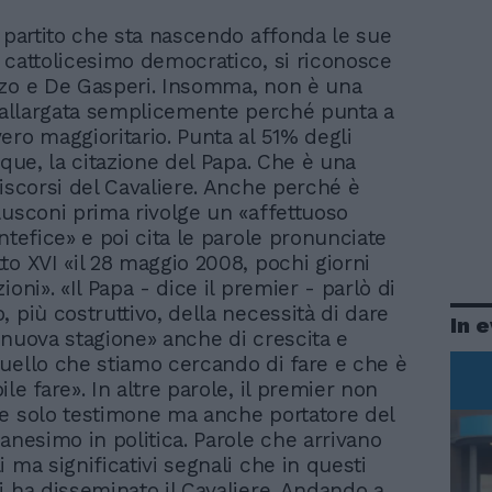
Il partito che sta nascendo affonda le sue
l cattolicesimo democratico, si riconosce
zo e De Gasperi. Insomma, non è una
a allargata semplicemente perché punta a
ero maggioritario. Punta al 51% degli
nque, la citazione del Papa. Che è una
discorsi del Cavaliere. Anche perché è
lusconi prima rivolge un «affettuoso
ntefice» e poi cita le parole pronunciate
to XVI «il 28 maggio 2008, pochi giorni
ioni». «Il Papa - dice il premier - parlò di
 più costruttivo, della necessità di dare
In 
 nuova stagione» anche di crescita e
uello che stiamo cercando di fare e che è
le fare». In altre parole, il premier non
e solo testimone ma anche portatore del
ianesimo in politica. Parole che arrivano
 ma significativi segnali che in questi
i ha disseminato il Cavaliere. Andando a