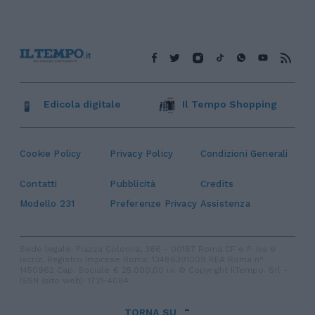
Edicola digitale
Il Tempo Shopping
Cookie Policy
Privacy Policy
Condizioni Generali
Contatti
Pubblicità
Credits
Modello 231
Preferenze Privacy
Assistenza
Sede legale: Piazza Colonna, 366 - 00187 Roma CF e P. Iva e
Iscriz. Registro Imprese Roma: 13486391009 REA Roma n°
1450962 Cap. Sociale € 25.000,00 i.v. © Copyright IlTempo. Srl -
ISSN (sito web): 1721-4084
TORNA SU