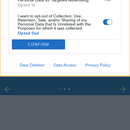
Personal Data for Targeted Advertising.
Opted In
I want to opt-out of Collection, Use,
Retention, Sale, and/or Sharing of my
Personal Data that Is Unrelated with the
Purposes for which it was collected.
Opted Out
00:00
01:16
CONFIRM
Leonardo Maria Del Vecchio dall'ex compagna
in ospedale. Le dichiarazioni ai giornalisti
Data Deletion
Data Access
Privacy Policy