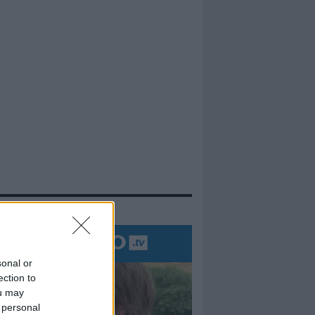
evidenza
sonal or
ection to
ou may
 personal