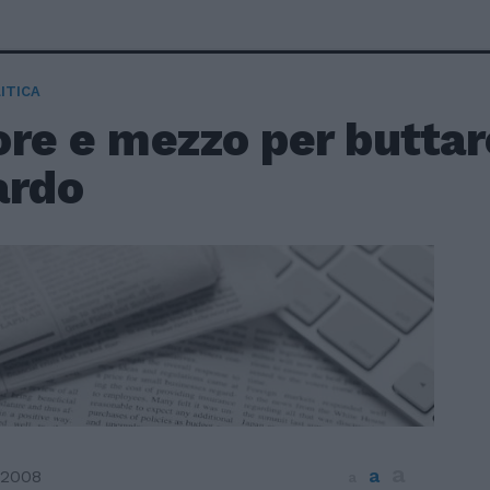
ITICA
re e mezzo per buttar
ardo
a
a
 2008
a