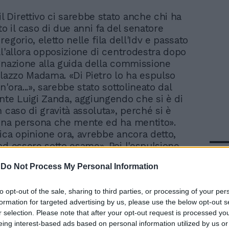
il Direttivo ci sarebbe stato anche chi ha
to il caso di due anni fa del senatore
egorio, eletto nelle fila dell'Idv e passato
ll'allora opposizione di centrodestra dopo
gnazione alla guida della commissione
alazzo Madama. «Di Pietro lo ha espulso
'ora...», sarebbe stato sottolineato dal
nte Luigi Zanda, aggiungendo che si è di
 caso di gravità assoluta», perché si è
una persona che mente ed ha mentito».
ica opinione ora, avrebbe ancora detto,
ad essere sotto esame». Poi l'espulsione.
In 
a annunciato che farà ricorso.
-
Do Not Process My Personal Information
to opt-out of the sale, sharing to third parties, or processing of your per
formation for targeted advertising by us, please use the below opt-out s
r selection. Please note that after your opt-out request is processed y
eing interest-based ads based on personal information utilized by us or