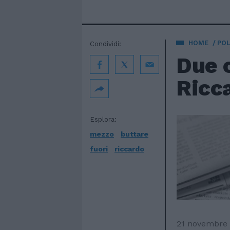
HOME
POL
Condividi:
Due o
Ricc
Esplora:
mezzo
buttare
fuori
riccardo
21 novembre