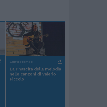
Controtempo
La rinascita della melodia
nelle canzoni di Valerio
Piccolo