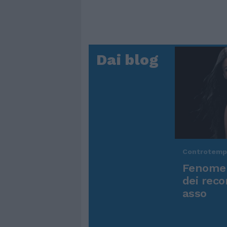
Dai blog
Controtem
Fenomen
dei reco
asso