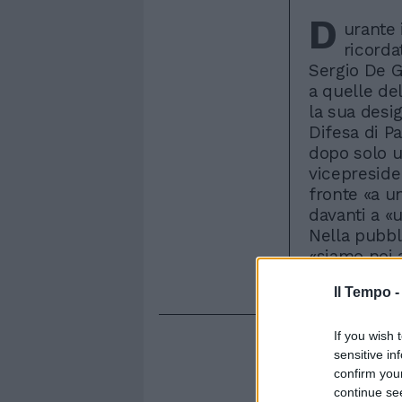
D
urante 
ricorda
Sergio De Gr
a quelle de
la sua desi
Difesa di P
dopo solo un
vicepreside
fronte «a un
davanti a «
Nella pubbl
«siamo noi 
Ma Villari h
Il Tempo 
If you wish 
sensitive in
confirm you
continue se