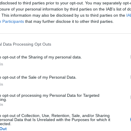
disclosed to third parties prior to your opt-out. You may separately opt-
losure of your personal information by third parties on the IAB’s list of
. This information may also be disclosed by us to third parties on the
IA
Participants
that may further disclose it to other third parties.
Le
da
l Data Processing Opt Outs
Rudy Giuliani a Come States?
Le
Trump, Meloni e la strategia
o opt-out of the Sharing of my personal data.
americana
In
o opt-out of the Sale of my Personal Data.
In
to opt-out of processing my Personal Data for Targeted
ing.
In
o opt-out of Collection, Use, Retention, Sale, and/or Sharing
ersonal Data that Is Unrelated with the Purposes for which it
lected.
Out