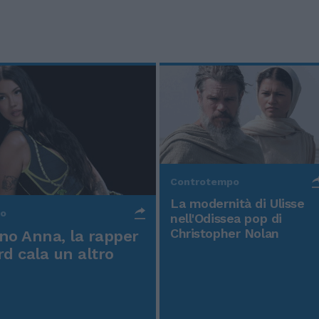
Controtempo
La modernità di Ulisse
po
nell'Odissea pop di
Christopher Nolan
o Anna, la rapper
rd cala un altro