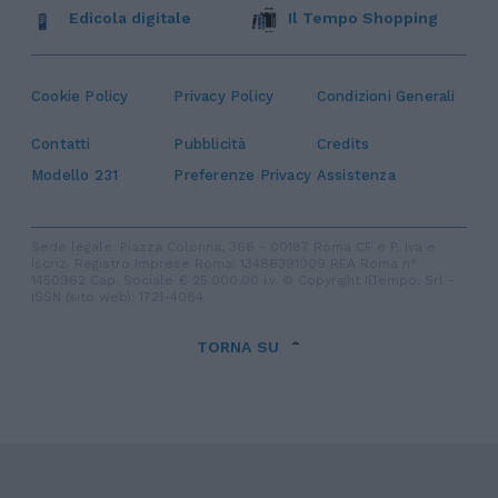
Edicola digitale
Il Tempo Shopping
Cookie Policy
Privacy Policy
Condizioni Generali
Contatti
Pubblicità
Credits
Modello 231
Preferenze Privacy
Assistenza
Sede legale: Piazza Colonna, 366 - 00187 Roma CF e P. Iva e
Iscriz. Registro Imprese Roma: 13486391009 REA Roma n°
1450962 Cap. Sociale € 25.000,00 i.v. © Copyright IlTempo. Srl -
ISSN (sito web): 1721-4084
TORNA SU