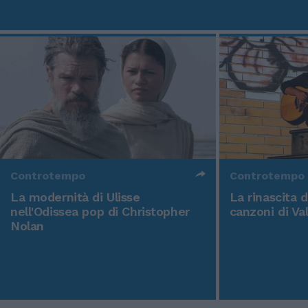
Controtempo
Controtempo
La modernità di Ulisse
La rinascita 
nell'Odissea pop di Christopher
canzoni di Va
Nolan