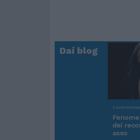
Dai blog
Controtem
Fenomen
dei reco
asso