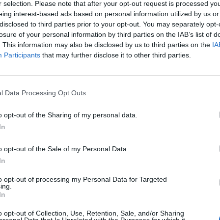
r selection. Please note that after your opt-out request is processed y
eing interest-based ads based on personal information utilized by us or
disclosed to third parties prior to your opt-out. You may separately opt-
losure of your personal information by third parties on the IAB’s list of
. This information may also be disclosed by us to third parties on the
IA
Participants
that may further disclose it to other third parties.
Le
da
l Data Processing Opt Outs
Rudy Giuliani a Come States?
Le
Trump, Meloni e la strategia
o opt-out of the Sharing of my personal data.
americana
In
o opt-out of the Sale of my Personal Data.
In
to opt-out of processing my Personal Data for Targeted
ing.
In
o opt-out of Collection, Use, Retention, Sale, and/or Sharing
ersonal Data that Is Unrelated with the Purposes for which it