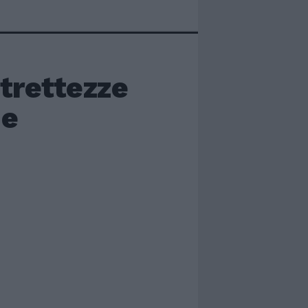
strettezze
 e