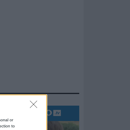
evidenza
sonal or
ection to