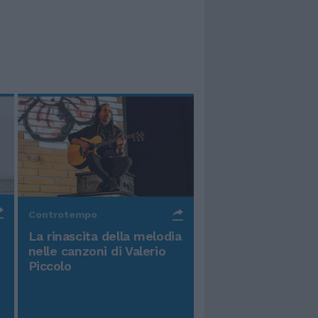
Controtempo
La rinascita della melodia
nelle canzoni di Valerio
Piccolo