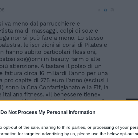
a
a
08
a
 si va meno dal parrucchiere e
etista ma di massaggi, colpi di sole e
ega non si può fare a meno. Lo stesso
alestra, le iscrizioni ai corsi di Pilates e
n hanno subito particolari flessioni,
ostosi soggiorni in beauty farm o alle
più attenzione. A tastare il polso di un
 fattura circa 16 miliardi l'anno per una
 pro capite di 275 euro l'anno (esclusi i
) sono la Cna Confartigianato e la Fif, la
italiana fitness. «Il benessere tiene»
responsabile del settore benessere della
In 
igianato Danilo Garone.
-
Do Not Process My Personal Information
to opt-out of the sale, sharing to third parties, or processing of your per
formation for targeted advertising by us, please use the below opt-out s