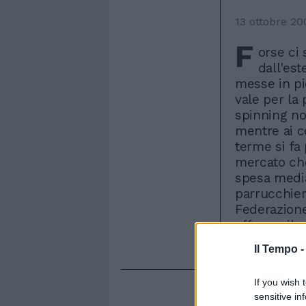
13 ottobre 20
F
orse ci
dall'est
messe in pi
vale per la p
spinning no
mentre ai c
terme si fa 
mercato che
spesa media
parrucchieri
Federazione 
afferma il 
Cna Confart
Il Tempo 
If you wish 
sensitive in