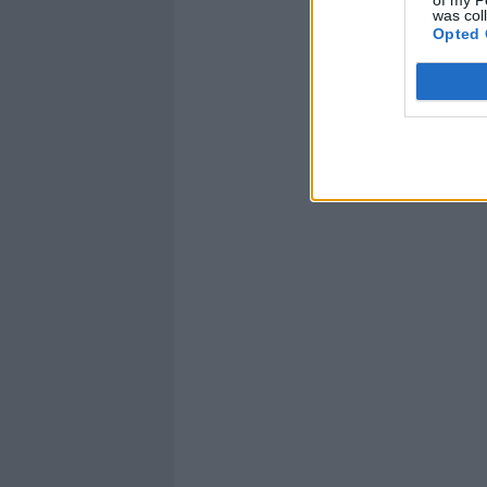
was col
Opted 