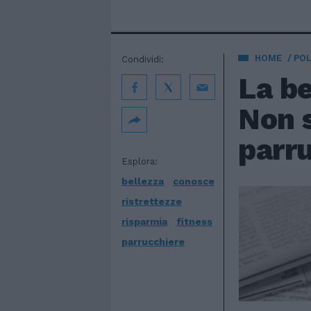
HOME
POL
Condividi:
La be
Non s
parr
Esplora:
bellezza
conosce
ristrettezze
risparmia
fitness
parrucchiere