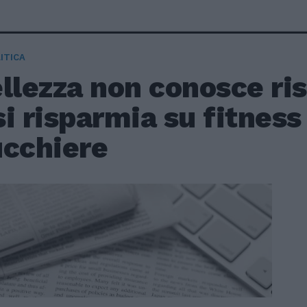
ITICA
llezza non conosce ri
i risparmia su fitness
ucchiere