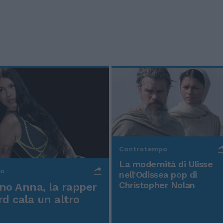
Controtempo
La modernità di Ulisse
po
nell'Odissea pop di
Christopher Nolan
o Anna, la rapper
rd cala un altro