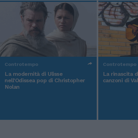
Controtempo
Controtempo
La modernità di Ulisse
La rinascita 
nell'Odissea pop di Christopher
canzoni di Va
Nolan