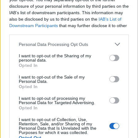
disclosure of your personal information by third parties on the
IAB’s list of downstream participants. This information may
also be disclosed by us to third parties on the
IAB’s List of
Downstream Participants
that may further disclose it to other
third parties.
Personal Data Processing Opt Outs
I want to opt-out of the Sharing of my
personal data.
Opted In
I want to opt-out of the Sale of my
Personal Data.
Opted In
I want to opt-out of processing my
Personal Data for Targeted Advertising.
Opted In
00:00
01:16
I want to opt-out of Collection, Use,
Retention, Sale, and/or Sharing of my
Leonardo Maria Del Vecchio dall'ex compagna
Personal Data that Is Unrelated with the
Purposes for which it was collected.
in ospedale. Le dichiarazioni ai giornalisti
Opted Out