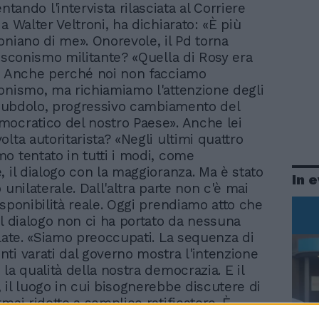
ando l'intervista rilasciata al Corriere
a Walter Veltroni, ha dichiarato: «È più
oniano di me». Onorevole, il Pd torna
lusconismo militante? «Quella di Rosy era
. Anche perché noi non facciamo
onismo, ma richiamiamo l'attenzione degli
l subdolo, progressivo cambiamento del
ocratico del nostro Paese». Anche lei
lta autoritarista? «Negli ultimi quattro
o tentato in tutti i modi, come
, il dialogo con la maggioranza. Ma è stato
In 
 unilaterale. Dall'altra parte non c'è mai
isponibilità reale. Oggi prendiamo atto che
el dialogo non ci ha portato da nessuna
rlate. «Siamo preoccupati. La sequenza di
ti varati dal governo mostra l'intenzione
la qualità della nostra democrazia. E il
 il luogo in cui bisognerebbe discutere di
mai ridotto a semplice ratificatore. È