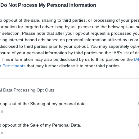
empo in cui bisogna reagire, richiamare
-
Do Not Process My Personal Information
 dei cittadini». Quali sono i provvedimenti
governo che la preoccupano di più? «Penso
to opt-out of the sale, sharing to third parties, or processing of your per
. In nessun Paese del mondo si cambia il
Le
formation for targeted advertising by us, please use the below opt-out s
l'istruzione per decreto, senza confronto.
da
r selection. Please note that after your opt-out request is processed y
ata privatizzazione degli ospedali? È
Rudy Giuliani a Come States?
Le
eing interest-based ads based on personal information utilized by us or
Trump, Meloni e la strategia
e si vuole modificare il nostro modello di
disclosed to third parties prior to your opt-out. You may separately opt-
americana
ualcuno, all'interno del Pd, dice però che
losure of your personal information by third parties on the IAB’s list of
e urlare di meno ed essere più riformisti.
. This information may also be disclosed by us to third parties on the
IA
ha cambiato strategia. Rimane un partito a
Participants
that may further disclose it to other third parties.
ormista. Ma sta accadendo qualcosa di
 possiamo rimanere spiazzati. E
n sto dicendo che c'è una dittatura».
l Data Processing Opt Outs
ò, l'Idv applaude alle parole di Veltroni e
 Vorrà pur dire qualcosa? «In questi mesi
o opt-out of the Sharing of my personal data.
 Valori ha dato spesso l'impressione di fare
In
one pregiudiziale. Da noi non c'è nessun
 prendiamo atto della realtà dei fatti e cioè
o opt-out of the Sale of my Personal Data.
 mesi di tentativi, abbiamo sempre
In
porte chiuse. E non è neanche