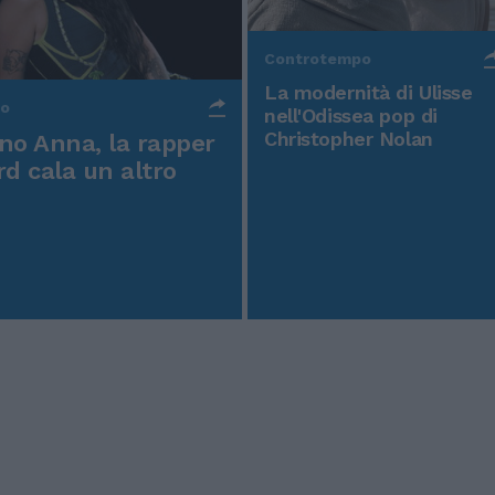
Controtempo
La modernità di Ulisse
po
nell'Odissea pop di
Christopher Nolan
o Anna, la rapper
rd cala un altro