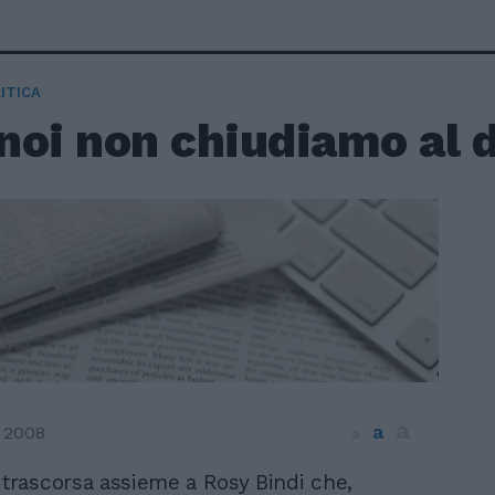
ITICA
noi non chiudiamo al 
a
a
 2008
a
 trascorsa assieme a Rosy Bindi che,