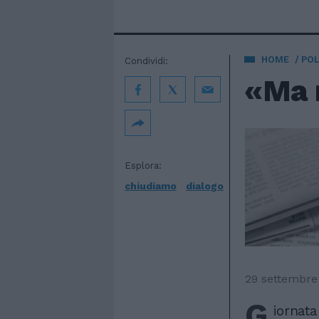
HOME
POL
Condividi:
«Ma 
Esplora:
chiudiamo
dialogo
29 settembre
G
iornata