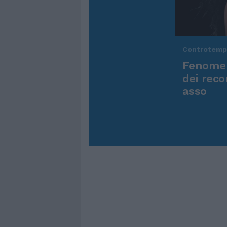
Controtem
Fenomen
dei reco
asso