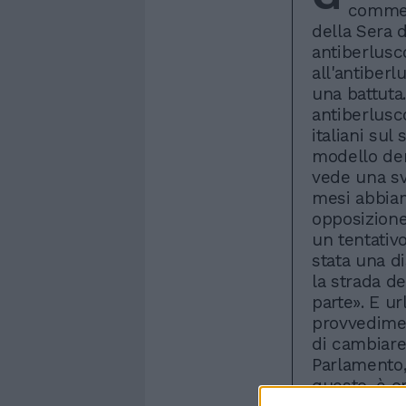
comment
della Sera d
antiberlusc
all'antiber
una battuta
antiberlusc
italiani su
modello dem
vede una svo
mesi abbiam
opposizione
un tentativo
stata una d
la strada d
parte». E u
provvedimen
di cambiare 
Parlamento,
questo, è or