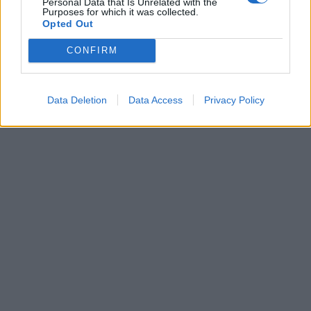
Personal Data that Is Unrelated with the
Purposes for which it was collected.
Opted Out
Leonardo Maria Del Vecchio dall'ex compagna
in ospedale. Le dichiarazioni ai giornalisti
CONFIRM
Data Deletion
Data Access
Privacy Policy