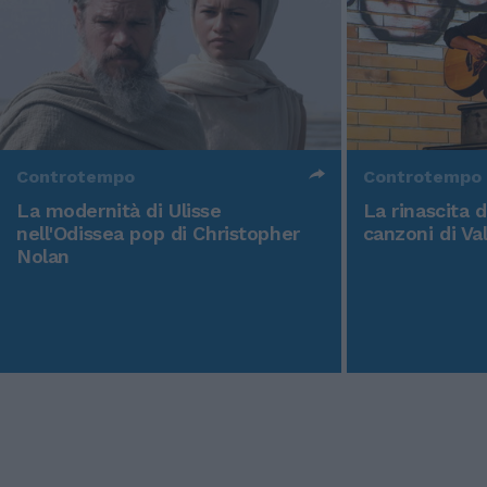
Controtempo
Controtempo
La modernità di Ulisse
La rinascita 
nell'Odissea pop di Christopher
canzoni di Va
Nolan