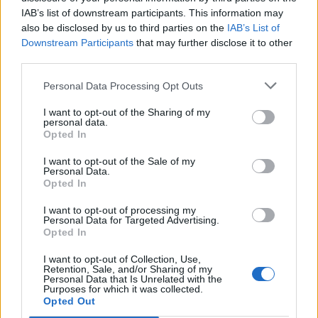
IAB’s list of downstream participants. This information may
also be disclosed by us to third parties on the
IAB’s List of
Downstream Participants
that may further disclose it to other
third parties.
Personal Data Processing Opt Outs
I want to opt-out of the Sharing of my
personal data.
Opted In
I want to opt-out of the Sale of my
Personal Data.
Opted In
I want to opt-out of processing my
Personal Data for Targeted Advertising.
00:00
01:16
Opted In
I want to opt-out of Collection, Use,
Leonardo Maria Del Vecchio dall'ex compagna
Retention, Sale, and/or Sharing of my
in ospedale. Le dichiarazioni ai giornalisti
Personal Data that Is Unrelated with the
Purposes for which it was collected.
Opted Out