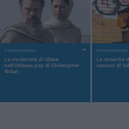
Controtempo
Controtempo
La modernità di Ulisse
La rinascita 
nell'Odissea pop di Christopher
canzoni di Va
Nolan