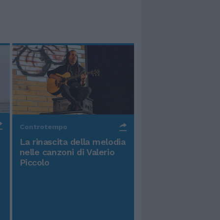
Controtempo
La rinascita della melodia
nelle canzoni di Valerio
Piccolo