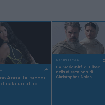
Controtempo
La modernità di Ulisse
po
nell'Odissea pop di
Christopher Nolan
o Anna, la rapper
rd cala un altro