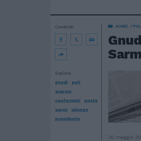
HOME
POL
Condividi:
Gnudi
Sarmi
Esplora:
gnudi
poli
scaroni
confermati
poste
sarmi
ialongo
presidente
30 maggio 2