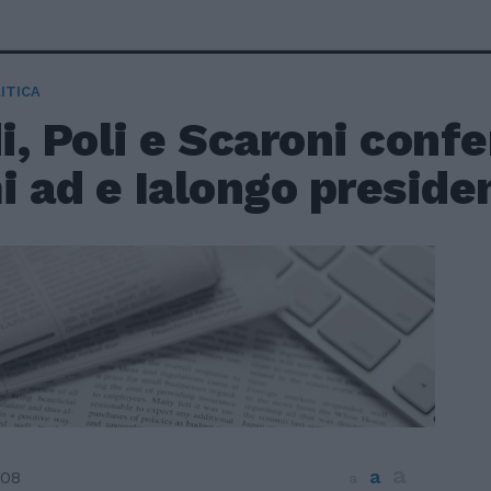
ITICA
, Poli e Scaroni conf
 ad e Ialongo preside
a
a
008
a