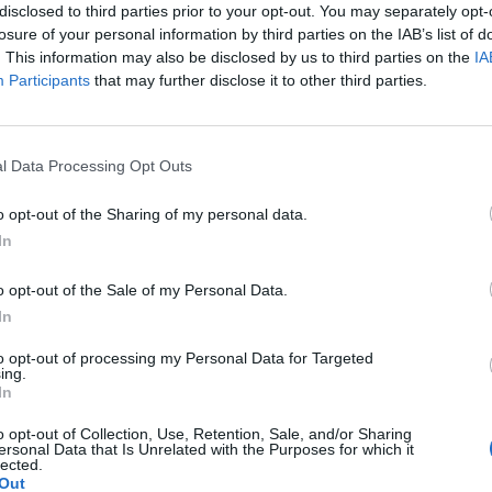
disclosed to third parties prior to your opt-out. You may separately opt-
losure of your personal information by third parties on the IAB’s list of
. This information may also be disclosed by us to third parties on the
IA
Participants
that may further disclose it to other third parties.
Le
da
l Data Processing Opt Outs
Rudy Giuliani a Come States?
Le
Trump, Meloni e la strategia
o opt-out of the Sharing of my personal data.
americana
In
o opt-out of the Sale of my Personal Data.
In
to opt-out of processing my Personal Data for Targeted
ing.
In
o opt-out of Collection, Use, Retention, Sale, and/or Sharing
ersonal Data that Is Unrelated with the Purposes for which it
lected.
Out