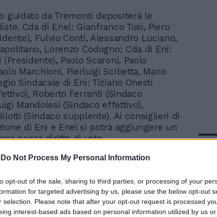
ro guidato da Tremonti depositerà le
liste. Cda di Enel: Gianfranco Tosi, Piero
idente), Fulvio Conti, Alessandro Luciano,
politano, Lorenzo Codogno; Cda di Eni:
 (Presidente), Paolo Scaroni, Paolo
olo Marchioni, Pierluigi Scibetta, Mario
egio Sindacale di Eni: Tiziano Onesti
ettivo), Roberto Ferranti (Sindaco
Luigi Mandolesi (Sindaco effettivo),
lotti (Sindaco supplente). Ai consiglieri di
ione di Eni e Enel si potrà aggiungere un
re senza diritto di voto.
In 
-
Do Not Process My Personal Information
to opt-out of the sale, sharing to third parties, or processing of your per
formation for targeted advertising by us, please use the below opt-out s
r selection. Please note that after your opt-out request is processed y
eing interest-based ads based on personal information utilized by us or