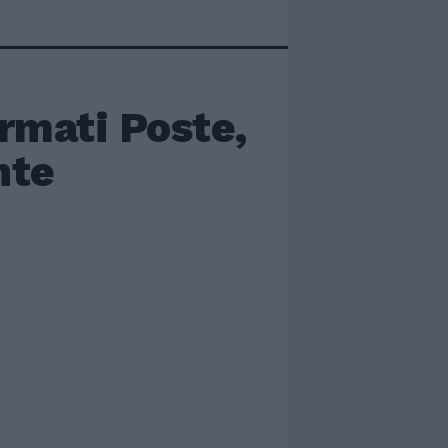
ermati Poste,
nte