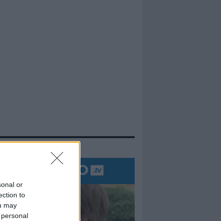
evidenza
sonal or
ection to
ou may
 personal