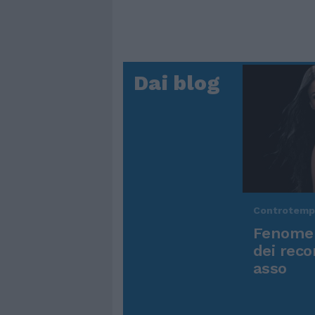
Dai blog
Controtem
Fenomen
dei reco
asso