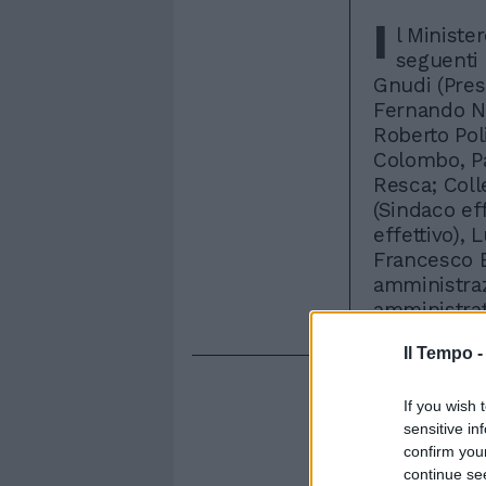
I
l Ministe
seguenti 
Gnudi (Pres
Fernando Na
Roberto Poli
Colombo, Pa
Resca; Coll
(Sindaco eff
effettivo), 
Francesco Bi
amministraz
amministrato
Il Tempo 
If you wish 
sensitive in
confirm you
continue se