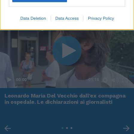
Data Deletion
Data Access
Privacy Policy
00:00
01:16
Leonardo Maria Del Vecchio dall'ex compagna
in ospedale. Le dichiarazioni ai giornalisti