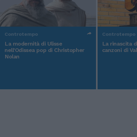
Controtempo
Controtempo
La modernità di Ulisse
La rinascita 
nell'Odissea pop di Christopher
canzoni di Va
Nolan